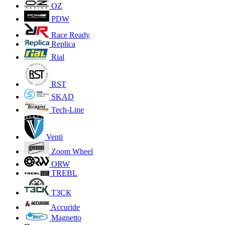
OZ
PDW
Race Ready
Replica
Rial
RST
SKAD
Tech-Line
Venti
Zoom Wheel
ORW
TREBL
ТЗСК
Accuride
Magnetto