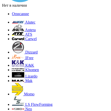
Нет в наличии
Описание
Alutec
Antera
ATS
Carwel
Dizzard
IFree
K&K
Khomen
Lizardo
Mak
Momo
LS FlowForming
Neo