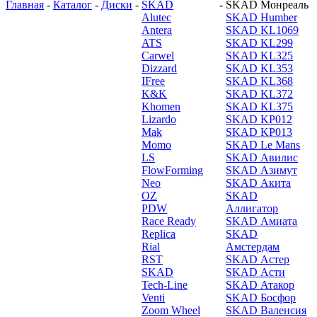
Главная
-
Каталог
-
Диски
-
SKAD
-
SKAD Монреаль
Alutec
SKAD Humber
Antera
SKAD KL1069
ATS
SKAD KL299
Carwel
SKAD KL325
Dizzard
SKAD KL353
IFree
SKAD KL368
K&K
SKAD KL372
Khomen
SKAD KL375
Lizardo
SKAD KP012
Mak
SKAD KP013
Momo
SKAD Le Mans
LS
SKAD Авилис
FlowForming
SKAD Азимут
Neo
SKAD Акита
OZ
SKAD
PDW
Аллигатор
Race Ready
SKAD Амиата
Replica
SKAD
Rial
Амстердам
RST
SKAD Астер
SKAD
SKAD Асти
Tech-Line
SKAD Атакор
Venti
SKAD Босфор
Zoom Wheel
SKAD Валенсия