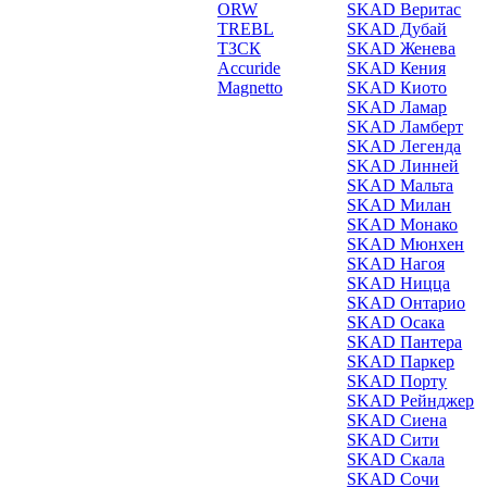
ORW
SKAD Веритас
TREBL
SKAD Дубай
ТЗСК
SKAD Женева
Accuride
SKAD Кения
Magnetto
SKAD Киото
SKAD Ламар
SKAD Ламберт
SKAD Легенда
SKAD Линней
SKAD Мальта
SKAD Милан
SKAD Монако
SKAD Мюнхен
SKAD Нагоя
SKAD Ницца
SKAD Онтарио
SKAD Осака
SKAD Пантера
SKAD Паркер
SKAD Порту
SKAD Рейнджер
SKAD Сиена
SKAD Сити
SKAD Скала
SKAD Сочи