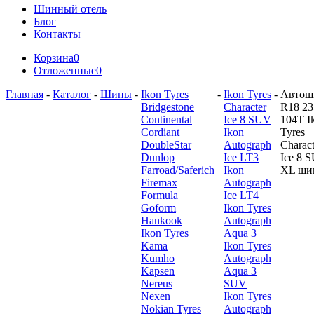
Шинный отель
Блог
Контакты
Корзина
0
Отложенные
0
Главная
-
Каталог
-
Шины
-
Ikon Tyres
-
Ikon Tyres
-
Автош
Bridgestone
Character
R18 23
Continental
Ice 8 SUV
104T I
Cordiant
Ikon
Tyres
DoubleStar
Autograph
Charact
Dunlop
Ice LT3
Ice 8 
Farroad/Saferich
Ikon
XL ши
Firemax
Autograph
Formula
Ice LT4
Goform
Ikon Tyres
Hankook
Autograph
Ikon Tyres
Aqua 3
Kama
Ikon Tyres
Kumho
Autograph
Kapsen
Aqua 3
Nereus
SUV
Nexen
Ikon Tyres
Nokian Tyres
Autograph