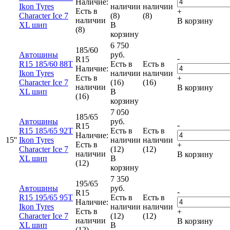
Наличие:
Ikon Tyres
наличии
наличии
Есть в
+
Character Ice 7
(8)
(8)
наличии
В корзину
XL шип
В
(8)
корзину
6 750
185/60
Автошины
руб.
-
R15
R15 185/60 88T
Есть в
Есть в
Наличие:
Ikon Tyres
наличии
наличии
Есть в
+
Character Ice 7
(16)
(16)
наличии
В корзину
XL шип
В
(16)
корзину
7 050
185/65
Автошины
руб.
-
R15
R15 185/65 92T
Есть в
Есть в
Наличие:
15''
Ikon Tyres
наличии
наличии
Есть в
+
Character Ice 7
(12)
(12)
наличии
В корзину
XL шип
В
(12)
корзину
7 350
195/65
Автошины
руб.
-
R15
R15 195/65 95T
Есть в
Есть в
Наличие:
Ikon Tyres
наличии
наличии
Есть в
+
Character Ice 7
(12)
(12)
наличии
В корзину
XL шип
В
(12)