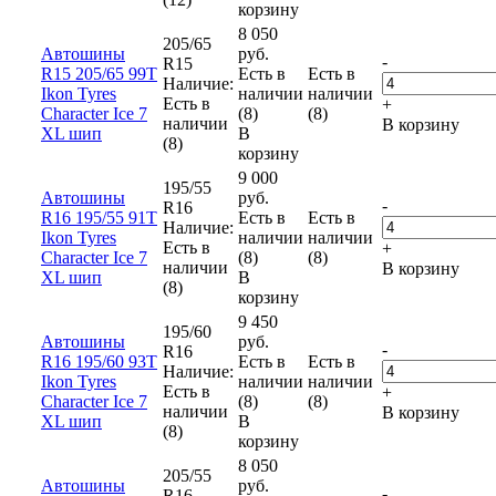
корзину
8 050
205/65
Автошины
руб.
-
R15
R15 205/65 99T
Есть в
Есть в
Наличие:
Ikon Tyres
наличии
наличии
Есть в
+
Character Ice 7
(8)
(8)
наличии
В корзину
XL шип
В
(8)
корзину
9 000
195/55
Автошины
руб.
-
R16
R16 195/55 91T
Есть в
Есть в
Наличие:
Ikon Tyres
наличии
наличии
Есть в
+
Character Ice 7
(8)
(8)
наличии
В корзину
XL шип
В
(8)
корзину
9 450
195/60
Автошины
руб.
-
R16
R16 195/60 93T
Есть в
Есть в
Наличие:
Ikon Tyres
наличии
наличии
Есть в
+
Character Ice 7
(8)
(8)
наличии
В корзину
XL шип
В
(8)
корзину
8 050
205/55
Автошины
руб.
-
R16