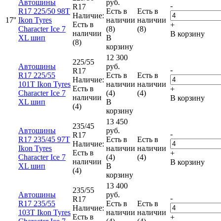
Автошины
руб.
-
R17
R17 225/50 98T
Есть в
Есть в
Наличие:
17''
Ikon Tyres
наличии
наличии
Есть в
+
Character Ice 7
(8)
(8)
наличии
В корзину
XL шип
В
(8)
корзину
12 300
225/55
Автошины
руб.
-
R17
R17 225/55
Есть в
Есть в
Наличие:
101T Ikon Tyres
наличии
наличии
Есть в
+
Character Ice 7
(4)
(4)
наличии
В корзину
XL шип
В
(4)
корзину
13 450
235/45
Автошины
руб.
-
R17
R17 235/45 97T
Есть в
Есть в
Наличие:
Ikon Tyres
наличии
наличии
Есть в
+
Character Ice 7
(4)
(4)
наличии
В корзину
XL шип
В
(4)
корзину
13 400
235/55
Автошины
руб.
-
R17
R17 235/55
Есть в
Есть в
Наличие:
103T Ikon Tyres
наличии
наличии
Есть в
+