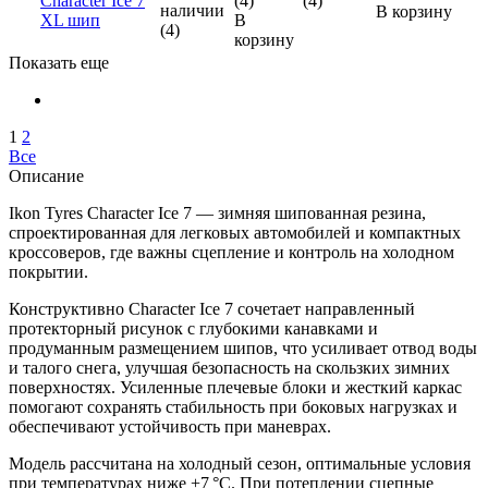
Character Ice 7
(4)
(4)
наличии
В корзину
XL шип
В
(4)
корзину
Показать еще
1
2
Все
Описание
Ikon Tyres Character Ice 7 — зимняя шипованная резина,
спроектированная для легковых автомобилей и компактных
кроссоверов, где важны сцепление и контроль на холодном
покрытии.
Конструктивно Character Ice 7 сочетает направленный
протекторный рисунок с глубокими канавками и
продуманным размещением шипов, что усиливает отвод воды
и талого снега, улучшая безопасность на скользких зимних
поверхностях. Усиленные плечевые блоки и жесткий каркас
помогают сохранять стабильность при боковых нагрузках и
обеспечивают устойчивость при маневрах.
Модель рассчитана на холодный сезон, оптимальные условия
при температурах ниже +7 °C. При потеплении сцепные