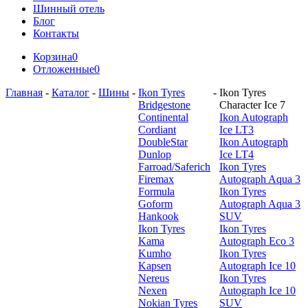
Шинный отель
Блог
Контакты
Корзина
0
Отложенные
0
Главная
-
Каталог
-
Шины
-
Ikon Tyres
-
Ikon Tyres
Bridgestone
Character Ice 7
Continental
Ikon Autograph
Cordiant
Ice LT3
DoubleStar
Ikon Autograph
Dunlop
Ice LT4
Farroad/Saferich
Ikon Tyres
Firemax
Autograph Aqua 3
Formula
Ikon Tyres
Goform
Autograph Aqua 3
Hankook
SUV
Ikon Tyres
Ikon Tyres
Kama
Autograph Eco 3
Kumho
Ikon Tyres
Kapsen
Autograph Ice 10
Nereus
Ikon Tyres
Nexen
Autograph Ice 10
Nokian Tyres
SUV