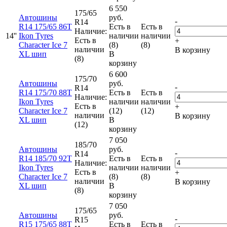
6 550
175/65
Автошины
руб.
-
R14
R14 175/65 86T
Есть в
Есть в
Наличие:
14''
Ikon Tyres
наличии
наличии
Есть в
+
Character Ice 7
(8)
(8)
наличии
В корзину
XL шип
В
(8)
корзину
6 600
175/70
Автошины
руб.
-
R14
R14 175/70 88T
Есть в
Есть в
Наличие:
Ikon Tyres
наличии
наличии
Есть в
+
Character Ice 7
(12)
(12)
наличии
В корзину
XL шип
В
(12)
корзину
7 050
185/70
Автошины
руб.
-
R14
R14 185/70 92T
Есть в
Есть в
Наличие:
Ikon Tyres
наличии
наличии
Есть в
+
Character Ice 7
(8)
(8)
наличии
В корзину
XL шип
В
(8)
корзину
7 050
175/65
Автошины
руб.
-
R15
R15 175/65 88T
Есть в
Есть в