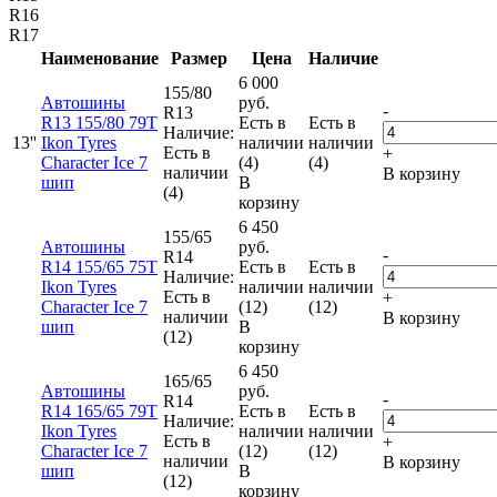
R16
R17
Наименование
Размер
Цена
Наличие
6 000
155/80
Автошины
руб.
-
R13
R13 155/80 79T
Есть в
Есть в
Наличие:
13''
Ikon Tyres
наличии
наличии
Есть в
+
Character Ice 7
(4)
(4)
наличии
В корзину
шип
В
(4)
корзину
6 450
155/65
Автошины
руб.
-
R14
R14 155/65 75T
Есть в
Есть в
Наличие:
Ikon Tyres
наличии
наличии
Есть в
+
Character Ice 7
(12)
(12)
наличии
В корзину
шип
В
(12)
корзину
6 450
165/65
Автошины
руб.
-
R14
R14 165/65 79T
Есть в
Есть в
Наличие:
Ikon Tyres
наличии
наличии
Есть в
+
Character Ice 7
(12)
(12)
наличии
В корзину
шип
В
(12)
корзину