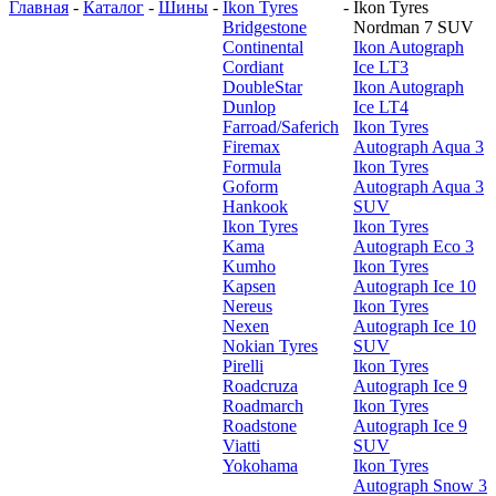
Главная
-
Каталог
-
Шины
-
Ikon Tyres
-
Ikon Tyres
Bridgestone
Nordman 7 SUV
Continental
Ikon Autograph
Cordiant
Ice LT3
DoubleStar
Ikon Autograph
Dunlop
Ice LT4
Farroad/Saferich
Ikon Tyres
Firemax
Autograph Aqua 3
Formula
Ikon Tyres
Goform
Autograph Aqua 3
Hankook
SUV
Ikon Tyres
Ikon Tyres
Kama
Autograph Eco 3
Kumho
Ikon Tyres
Kapsen
Autograph Ice 10
Nereus
Ikon Tyres
Nexen
Autograph Ice 10
Nokian Tyres
SUV
Pirelli
Ikon Tyres
Roadcruza
Autograph Ice 9
Roadmarch
Ikon Tyres
Roadstone
Autograph Ice 9
Viatti
SUV
Yokohama
Ikon Tyres
Autograph Snow 3