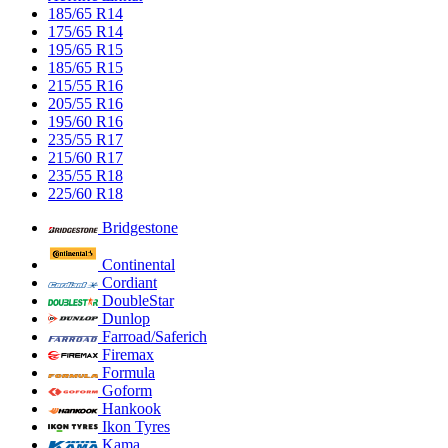
185/65 R14
175/65 R14
195/65 R15
185/65 R15
215/55 R16
205/55 R16
195/60 R16
235/55 R17
215/60 R17
235/55 R18
225/60 R18
Bridgestone
Continental
Cordiant
DoubleStar
Dunlop
Farroad/Saferich
Firemax
Formula
Goform
Hankook
Ikon Tyres
Kama