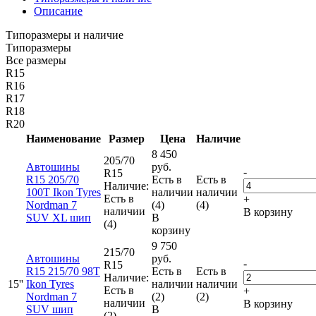
Описание
Типоразмеры и наличие
Типоразмеры
Все размеры
R15
R16
R17
R18
R20
Наименование
Размер
Цена
Наличие
8 450
205/70
Автошины
руб.
-
R15
R15 205/70
Есть в
Есть в
Наличие:
100T Ikon Tyres
наличии
наличии
Есть в
+
Nordman 7
(4)
(4)
наличии
В корзину
SUV XL шип
В
(4)
корзину
9 750
215/70
Автошины
руб.
-
R15
R15 215/70 98T
Есть в
Есть в
Наличие:
15''
Ikon Tyres
наличии
наличии
Есть в
+
Nordman 7
(2)
(2)
наличии
В корзину
SUV шип
В
(2)