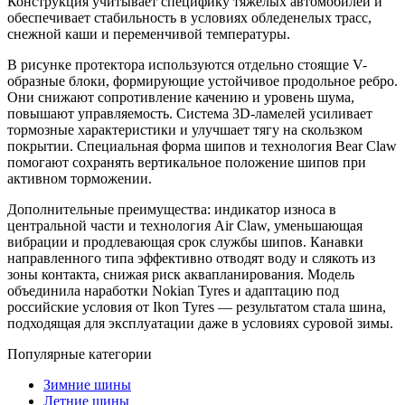
Конструкция учитывает специфику тяжелых автомобилей и
обеспечивает стабильность в условиях обледенелых трасс,
снежной каши и переменчивой температуры.
В рисунке протектора используются отдельно стоящие V-
образные блоки, формирующие устойчивое продольное ребро.
Они снижают сопротивление качению и уровень шума,
повышают управляемость. Система 3D-ламелей усиливает
тормозные характеристики и улучшает тягу на скользком
покрытии. Специальная форма шипов и технология Bear Claw
помогают сохранять вертикальное положение шипов при
активном торможении.
Дополнительные преимущества: индикатор износа в
центральной части и технология Air Claw, уменьшающая
вибрации и продлевающая срок службы шипов. Канавки
направленного типа эффективно отводят воду и слякоть из
зоны контакта, снижая риск аквапланирования. Модель
объединила наработки Nokian Tyres и адаптацию под
российские условия от Ikon Tyres — результатом стала шина,
подходящая для эксплуатации даже в условиях суровой зимы.
Популярные категории
Зимние шины
Летние шины