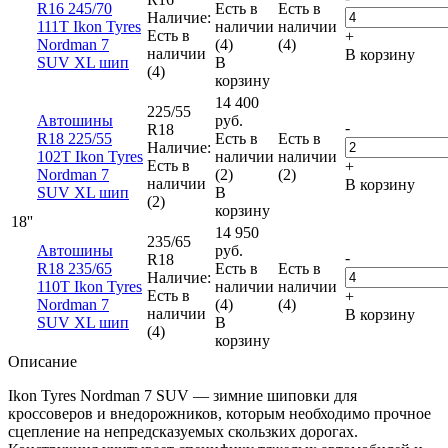
R16 245/70
Есть в
Есть в
Наличие:
111T Ikon Tyres
наличии
наличии
Есть в
+
Nordman 7
(4)
(4)
наличии
В корзину
SUV XL шип
В
(4)
корзину
14 400
225/55
Автошины
руб.
-
R18
R18 225/55
Есть в
Есть в
Наличие:
102T Ikon Tyres
наличии
наличии
Есть в
+
Nordman 7
(2)
(2)
наличии
В корзину
SUV XL шип
В
(2)
корзину
18''
14 950
235/65
Автошины
руб.
-
R18
R18 235/65
Есть в
Есть в
Наличие:
110T Ikon Tyres
наличии
наличии
Есть в
+
Nordman 7
(4)
(4)
наличии
В корзину
SUV XL шип
В
(4)
корзину
Описание
Ikon Tyres Nordman 7 SUV — зимние шиповки для
кроссоверов и внедорожников, которым необходимо прочное
сцепление на непредсказуемых скользких дорогах.