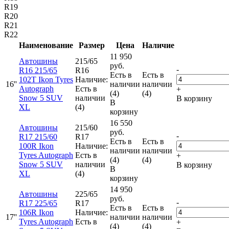
R19
R20
R21
R22
Наименование
Размер
Цена
Наличие
11 950
Автошины
215/65
руб.
-
R16 215/65
R16
Есть в
Есть в
102T Ikon Tyres
Наличие:
16''
наличии
наличии
Autograph
Есть в
+
(4)
(4)
Snow 5 SUV
наличии
В корзину
В
XL
(4)
корзину
16 550
Автошины
215/60
руб.
-
R17 215/60
R17
Есть в
Есть в
100R Ikon
Наличие:
наличии
наличии
Tyres Autograph
Есть в
+
(4)
(4)
Snow 5 SUV
наличии
В корзину
В
XL
(4)
корзину
14 950
Автошины
225/65
руб.
-
R17 225/65
R17
Есть в
Есть в
106R Ikon
Наличие:
17''
наличии
наличии
Tyres Autograph
Есть в
+
(4)
(4)