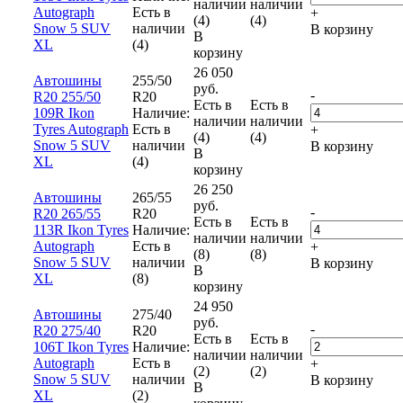
наличии
наличии
Autograph
Есть в
+
(4)
(4)
Snow 5 SUV
наличии
В корзину
В
XL
(4)
корзину
26 050
Автошины
255/50
руб.
-
R20 255/50
R20
Есть в
Есть в
109R Ikon
Наличие:
наличии
наличии
Tyres Autograph
Есть в
+
(4)
(4)
Snow 5 SUV
наличии
В корзину
В
XL
(4)
корзину
26 250
Автошины
265/55
руб.
-
R20 265/55
R20
Есть в
Есть в
113R Ikon Tyres
Наличие:
наличии
наличии
Autograph
Есть в
+
(8)
(8)
Snow 5 SUV
наличии
В корзину
В
XL
(8)
корзину
24 950
Автошины
275/40
руб.
-
R20 275/40
R20
Есть в
Есть в
106T Ikon Tyres
Наличие:
наличии
наличии
Autograph
Есть в
+
(2)
(2)
Snow 5 SUV
наличии
В корзину
В
XL
(2)