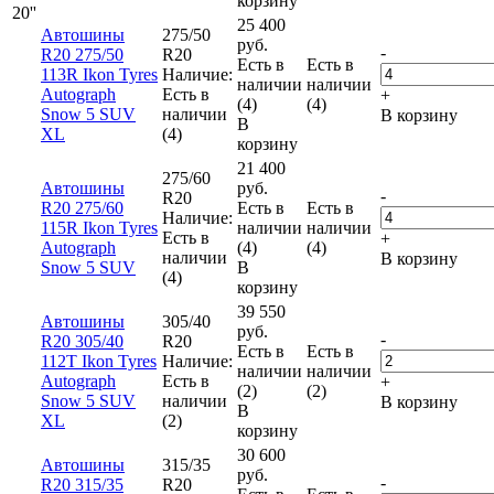
корзину
20''
25 400
Автошины
275/50
руб.
-
R20 275/50
R20
Есть в
Есть в
113R Ikon Tyres
Наличие:
наличии
наличии
Autograph
Есть в
+
(4)
(4)
Snow 5 SUV
наличии
В корзину
В
XL
(4)
корзину
21 400
275/60
Автошины
руб.
-
R20
R20 275/60
Есть в
Есть в
Наличие:
115R Ikon Tyres
наличии
наличии
Есть в
+
Autograph
(4)
(4)
наличии
В корзину
Snow 5 SUV
В
(4)
корзину
39 550
Автошины
305/40
руб.
-
R20 305/40
R20
Есть в
Есть в
112T Ikon Tyres
Наличие:
наличии
наличии
Autograph
Есть в
+
(2)
(2)
Snow 5 SUV
наличии
В корзину
В
XL
(2)
корзину
30 600
Автошины
315/35
руб.
-
R20 315/35
R20