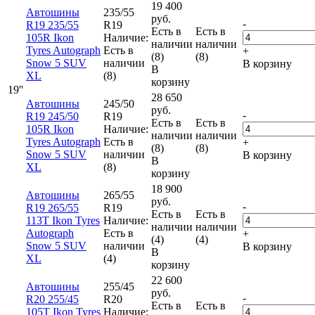
19 400
Автошины
235/55
руб.
-
R19 235/55
R19
Есть в
Есть в
105R Ikon
Наличие:
наличии
наличии
Tyres Autograph
Есть в
+
(8)
(8)
Snow 5 SUV
наличии
В корзину
В
XL
(8)
корзину
19''
28 650
Автошины
245/50
руб.
-
R19 245/50
R19
Есть в
Есть в
105R Ikon
Наличие:
наличии
наличии
Tyres Autograph
Есть в
+
(8)
(8)
Snow 5 SUV
наличии
В корзину
В
XL
(8)
корзину
18 900
Автошины
265/55
руб.
-
R19 265/55
R19
Есть в
Есть в
113T Ikon Tyres
Наличие:
наличии
наличии
Autograph
Есть в
+
(4)
(4)
Snow 5 SUV
наличии
В корзину
В
XL
(4)
корзину
22 600
Автошины
255/45
руб.
-
R20 255/45
R20
Есть в
Есть в
105T Ikon Tyres
Наличие: