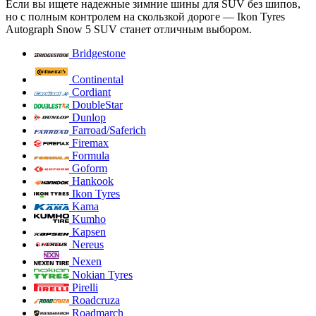
Если вы ищете надежные зимние шины для SUV без шипов,
но с полным контролем на скользкой дороге — Ikon Tyres
Autograph Snow 5 SUV станет отличным выбором.
Bridgestone
Continental
Cordiant
DoubleStar
Dunlop
Farroad/Saferich
Firemax
Formula
Goform
Hankook
Ikon Tyres
Kama
Kumho
Kapsen
Nereus
Nexen
Nokian Tyres
Pirelli
Roadcruza
Roadmarch