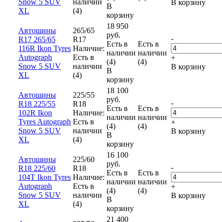
Snow 5 SUV
наличии
В корзину
В
XL
(4)
корзину
18 950
Автошины
265/65
руб.
-
R17 265/65
R17
Есть в
Есть в
116R Ikon Tyres
Наличие:
наличии
наличии
Autograph
Есть в
+
(4)
(4)
Snow 5 SUV
наличии
В корзину
В
XL
(4)
корзину
18 100
Автошины
225/55
руб.
-
R18 225/55
R18
Есть в
Есть в
102R Ikon
Наличие:
наличии
наличии
Tyres Autograph
Есть в
+
(4)
(4)
Snow 5 SUV
наличии
В корзину
В
XL
(4)
корзину
16 100
Автошины
225/60
руб.
-
R18 225/60
R18
Есть в
Есть в
104T Ikon Tyres
Наличие:
наличии
наличии
Autograph
Есть в
+
(4)
(4)
Snow 5 SUV
наличии
В корзину
В
XL
(4)
корзину
21 400