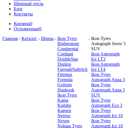
Шинный отель
Блог
Контакты
Корзина
0
Отложенные
0
Главная
-
Каталог
-
Шины
-
Ikon Tyres
-
Ikon Tyres
Bridgestone
Autograph Snow 5
Continental
SUV
Cordiant
Ikon Autograph
DoubleStar
Ice LT3
Dunlop
Ikon Autograph
Farroad/Saferich
Ice LT4
Firemax
Ikon Tyres
Formula
Autograph Aqua 3
Goform
Ikon Tyres
Hankook
Autograph Aqua 3
Ikon Tyres
SUV
Kama
Ikon Tyres
Kumho
Autograph Eco 3
Kapsen
Ikon Tyres
Nereus
Autograph Ice 10
Nexen
Ikon Tyres
Nokian Tyres
Autograph Ice 10