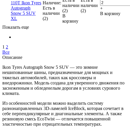
Есть в
Есть в
110T Ikon Tyres
Наличие:
наличии
наличии
Autograph
Есть в
+
(2)
(2)
Snow 5 SUV
наличии
В корзину
В
XL
(2)
корзину
Показать еще
1
2
Все
Описание
Ikon Tyres Autograph Snow 5 SUV — это зимние
нешипованные шины, предназначенные для мощных и
тяжелых автомобилей, таких как кроссоверы и
внедорожники. Модель создана для уверенного движения по
заснеженным и обледенелым дорогам в условиях сурового
климата.
Из особенностей модели можно выделить систему
разнонаправленных 3D-ламелей IceBlock, которая сочетает в
себе перпендикулярные и диагональные элементы. А также
резиновую смесь EcoTwist — отличается повышенной
эластичностью при отрицательных температурах.