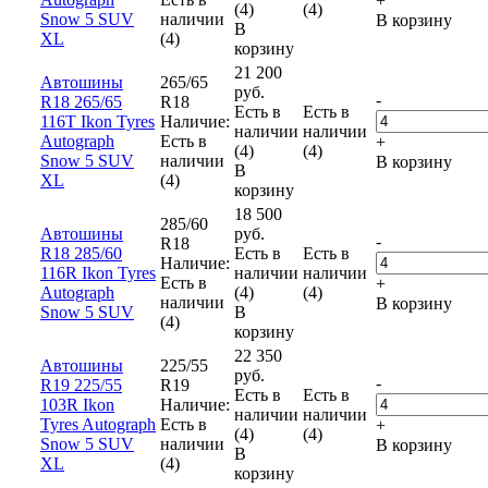
+
(4)
(4)
Snow 5 SUV
наличии
В корзину
В
XL
(4)
корзину
21 200
Автошины
265/65
руб.
-
R18 265/65
R18
Есть в
Есть в
116T Ikon Tyres
Наличие:
наличии
наличии
Autograph
Есть в
+
(4)
(4)
Snow 5 SUV
наличии
В корзину
В
XL
(4)
корзину
18 500
285/60
Автошины
руб.
-
R18
R18 285/60
Есть в
Есть в
Наличие:
116R Ikon Tyres
наличии
наличии
Есть в
+
Autograph
(4)
(4)
наличии
В корзину
Snow 5 SUV
В
(4)
корзину
22 350
Автошины
225/55
руб.
-
R19 225/55
R19
Есть в
Есть в
103R Ikon
Наличие:
наличии
наличии
Tyres Autograph
Есть в
+
(4)
(4)
Snow 5 SUV
наличии
В корзину
В
XL
(4)
корзину