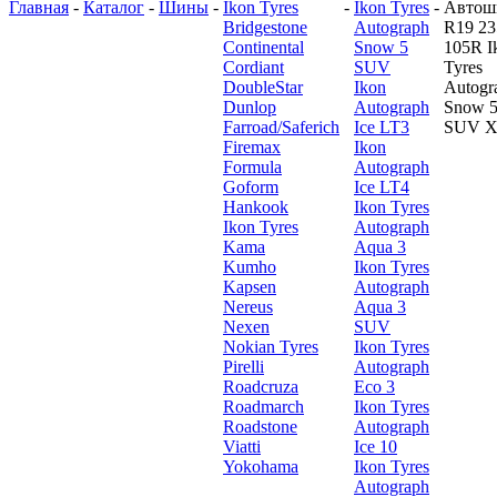
Главная
-
Каталог
-
Шины
-
Ikon Tyres
-
Ikon Tyres
-
Автош
Bridgestone
Autograph
R19 23
Continental
Snow 5
105R I
Cordiant
SUV
Tyres
DoubleStar
Ikon
Autogr
Dunlop
Autograph
Snow 
Farroad/Saferich
Ice LT3
SUV 
Firemax
Ikon
Formula
Autograph
Goform
Ice LT4
Hankook
Ikon Tyres
Ikon Tyres
Autograph
Kama
Aqua 3
Kumho
Ikon Tyres
Kapsen
Autograph
Nereus
Aqua 3
Nexen
SUV
Nokian Tyres
Ikon Tyres
Pirelli
Autograph
Roadcruza
Eco 3
Roadmarch
Ikon Tyres
Roadstone
Autograph
Viatti
Ice 10
Yokohama
Ikon Tyres
Autograph