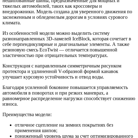
нешипованные шины, предназначенные для мощных и
тяжелых автомобилей, таких как кроссоверы и
внедорожники. Модель создана для уверенного движения по
заснеженным и обледенелым дорогам в условиях сурового
климата.
Из особенностей модели можно выделить систему
разнонаправленных 3D-ламелей IceBlock, которая сочетает в
себе перпендикулярные и диагональные элементы. А также
резиновую смесь EcoTwist — отличается повышенной
эластичностью при отрицательных температурах.
Конструкция с направленным симметричным рисунком
протектора и удлиненной V-образной формой канавок
улучшает курсовую устойчивость и отвод воды.
Благодаря усиленной боковине повышается управляемость
автомобиля в поворотах и при резких маневрах, а
равномерное распределение нагрузки способствует снижению
износа.
Преимущества модели:
отличное сцепление на зимних покрытиях без
применения шипов;
пониженный уровень шума за счет оптимизированного