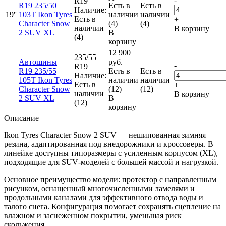
R19
R19 235/50
Есть в
Есть в
Наличие:
19''
103T Ikon Tyres
наличии
наличии
Есть в
+
Character Snow
(4)
(4)
наличии
В корзину
2 SUV XL
В
(4)
корзину
12 900
235/55
Автошины
руб.
-
R19
R19 235/55
Есть в
Есть в
Наличие:
105T Ikon Tyres
наличии
наличии
Есть в
+
Character Snow
(12)
(12)
наличии
В корзину
2 SUV XL
В
(12)
корзину
Описание
Ikon Tyres Character Snow 2 SUV — нешипованная зимняя
резина, адаптированная под внедорожники и кроссоверы. В
линейке доступны типоразмеры с усиленным корпусом (XL),
подходящие для SUV‑моделей с большей массой и нагрузкой.
Основное преимущество модели: протектор с направленным
рисунком, оснащенный многочисленными ламелями и
продольными каналами для эффективного отвода воды и
талого снега. Конфигурация помогает сохранять сцепление на
влажном и заснеженном покрытии, уменьшая риск
скольжения.