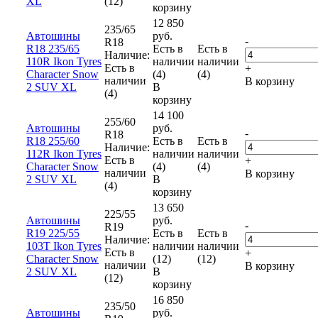
XL
(12)
корзину
12 850
235/65
Автошины
руб.
-
R18
R18 235/65
Есть в
Есть в
Наличие:
110R Ikon Tyres
наличии
наличии
Есть в
+
Character Snow
(4)
(4)
наличии
В корзину
2 SUV XL
В
(4)
корзину
14 100
255/60
Автошины
руб.
-
R18
R18 255/60
Есть в
Есть в
Наличие:
112R Ikon Tyres
наличии
наличии
Есть в
+
Character Snow
(4)
(4)
наличии
В корзину
2 SUV XL
В
(4)
корзину
13 650
225/55
Автошины
руб.
-
R19
R19 225/55
Есть в
Есть в
Наличие:
103T Ikon Tyres
наличии
наличии
Есть в
+
Character Snow
(12)
(12)
наличии
В корзину
2 SUV XL
В
(12)
корзину
16 850
235/50
Автошины
руб.
-