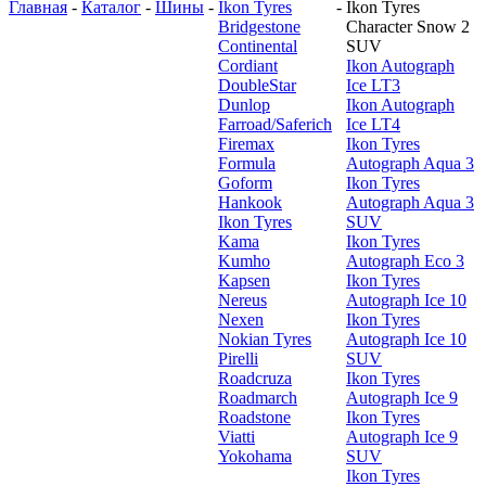
Главная
-
Каталог
-
Шины
-
Ikon Tyres
-
Ikon Tyres
Bridgestone
Character Snow 2
Continental
SUV
Cordiant
Ikon Autograph
DoubleStar
Ice LT3
Dunlop
Ikon Autograph
Farroad/Saferich
Ice LT4
Firemax
Ikon Tyres
Formula
Autograph Aqua 3
Goform
Ikon Tyres
Hankook
Autograph Aqua 3
Ikon Tyres
SUV
Kama
Ikon Tyres
Kumho
Autograph Eco 3
Kapsen
Ikon Tyres
Nereus
Autograph Ice 10
Nexen
Ikon Tyres
Nokian Tyres
Autograph Ice 10
Pirelli
SUV
Roadcruza
Ikon Tyres
Roadmarch
Autograph Ice 9
Roadstone
Ikon Tyres
Viatti
Autograph Ice 9
Yokohama
SUV
Ikon Tyres