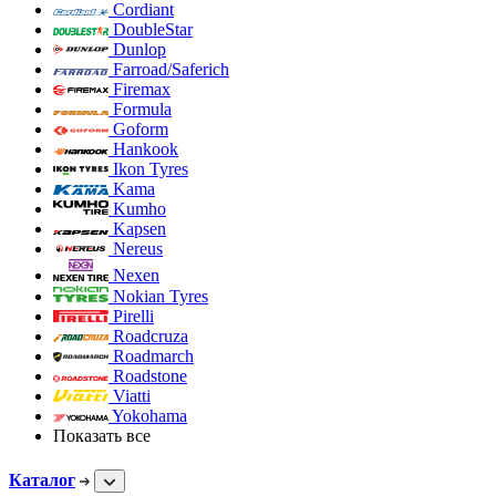
Cordiant
DoubleStar
Dunlop
Farroad/Saferich
Firemax
Formula
Goform
Hankook
Ikon Tyres
Kama
Kumho
Kapsen
Nereus
Nexen
Nokian Tyres
Pirelli
Roadcruza
Roadmarch
Roadstone
Viatti
Yokohama
Показать все
Каталог