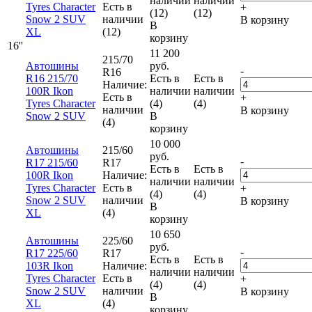
наличии
наличии
Tyres Character
Есть в
+
(12)
(12)
Snow 2 SUV
наличии
В корзину
В
XL
(12)
корзину
16''
11 200
215/70
Автошины
руб.
-
R16
R16 215/70
Есть в
Есть в
Наличие:
100R Ikon
наличии
наличии
Есть в
+
Tyres Character
(4)
(4)
наличии
В корзину
Snow 2 SUV
В
(4)
корзину
10 000
Автошины
215/60
руб.
-
R17 215/60
R17
Есть в
Есть в
100R Ikon
Наличие:
наличии
наличии
Tyres Character
Есть в
+
(4)
(4)
Snow 2 SUV
наличии
В корзину
В
XL
(4)
корзину
10 650
Автошины
225/60
руб.
-
R17 225/60
R17
Есть в
Есть в
103R Ikon
Наличие:
наличии
наличии
Tyres Character
Есть в
+
(4)
(4)
Snow 2 SUV
наличии
В корзину
В
XL
(4)
корзину