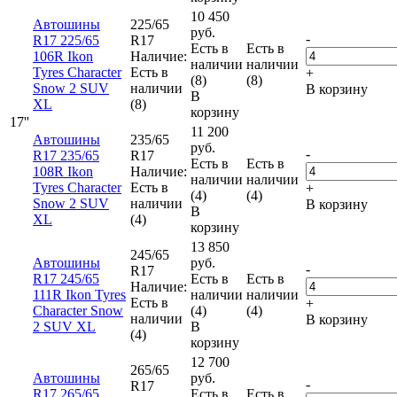
10 450
Автошины
225/65
руб.
-
R17 225/65
R17
Есть в
Есть в
106R Ikon
Наличие:
наличии
наличии
Tyres Character
Есть в
+
(8)
(8)
Snow 2 SUV
наличии
В корзину
В
XL
(8)
корзину
17''
11 200
Автошины
235/65
руб.
-
R17 235/65
R17
Есть в
Есть в
108R Ikon
Наличие:
наличии
наличии
Tyres Character
Есть в
+
(4)
(4)
Snow 2 SUV
наличии
В корзину
В
XL
(4)
корзину
13 850
245/65
Автошины
руб.
-
R17
R17 245/65
Есть в
Есть в
Наличие:
111R Ikon Tyres
наличии
наличии
Есть в
+
Character Snow
(4)
(4)
наличии
В корзину
2 SUV XL
В
(4)
корзину
12 700
265/65
Автошины
руб.
-
R17
R17 265/65
Есть в
Есть в