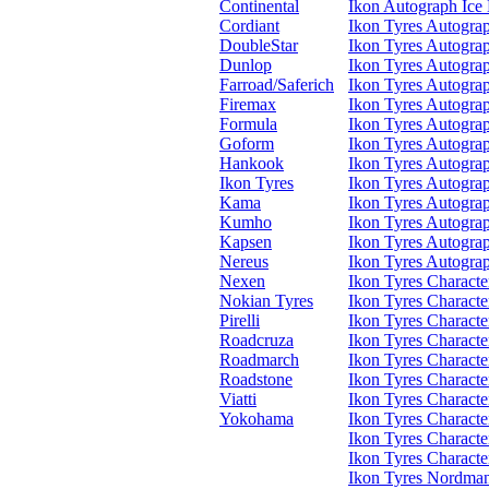
Continental
Ikon Autograph Ice
Cordiant
Ikon Tyres Autogra
DoubleStar
Ikon Tyres Autogr
Dunlop
Ikon Tyres Autogra
Farroad/Saferich
Ikon Tyres Autograp
Firemax
Ikon Tyres Autogra
Formula
Ikon Tyres Autograp
Goform
Ikon Tyres Autogra
Hankook
Ikon Tyres Autogra
Ikon Tyres
Ikon Tyres Autogr
Kama
Ikon Tyres Autogra
Kumho
Ikon Tyres Autogr
Kapsen
Ikon Tyres Autograp
Nereus
Ikon Tyres Autogra
Nexen
Ikon Tyres Charac
Nokian Tyres
Ikon Tyres Characte
Pirelli
Ikon Tyres Characte
Roadcruza
Ikon Tyres Characte
Roadmarch
Ikon Tyres Charact
Roadstone
Ikon Tyres Characte
Viatti
Ikon Tyres Charact
Yokohama
Ikon Tyres Charact
Ikon Tyres Charac
Ikon Tyres Characte
Ikon Tyres Nordma