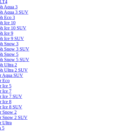
 LT4
ph Aqua 3
aph Aqua 3 SUV
ph Eco 3
h Ice 10
ph Ice 10 SUV
h Ice 9
ph Ice 9 SUV
ph Snow 3
aph Snow 3 SUV
ph Snow 5
aph Snow 5 SUV
h Ultra 2
ph Ultra 2 SUV
ter Aqua SUV
r Eco
r Ice 5
r Ice 7
er Ice 7 SUV
r Ice 8
er Ice 8 SUV
er Snow 2
ter Snow 2 SUV
r Ultra
n 5