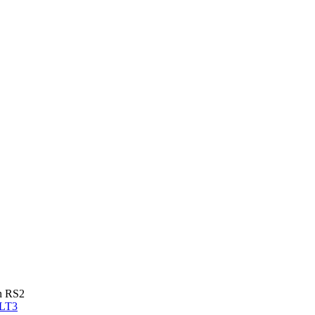
n RS2
 LT3