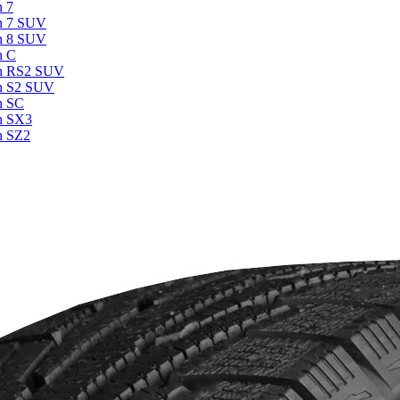
n 7
n 7 SUV
n 8 SUV
n C
an RS2 SUV
an S2 SUV
n SC
n SX3
n SZ2