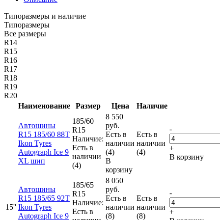
Типоразмеры и наличие
Типоразмеры
Все размеры
R14
R15
R16
R17
R18
R19
R20
Наименование
Размер
Цена
Наличие
8 550
185/60
Автошины
руб.
-
R15
R15 185/60 88T
Есть в
Есть в
Наличие:
Ikon Tyres
наличии
наличии
Есть в
+
Autograph Ice 9
(4)
(4)
наличии
В корзину
XL шип
В
(4)
корзину
8 050
185/65
Автошины
руб.
-
R15
R15 185/65 92T
Есть в
Есть в
Наличие:
15''
Ikon Tyres
наличии
наличии
Есть в
+
Autograph Ice 9
(8)
(8)