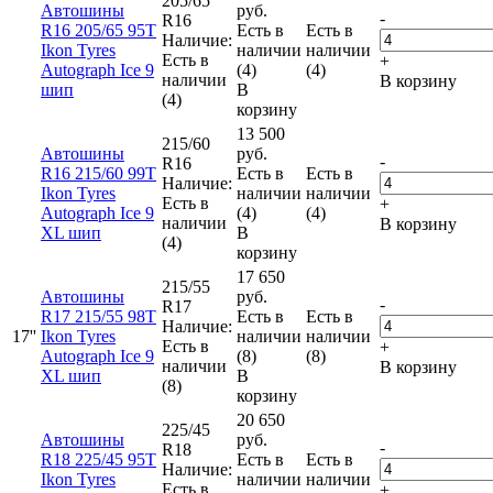
205/65
Автошины
руб.
-
R16
R16 205/65 95T
Есть в
Есть в
Наличие:
Ikon Tyres
наличии
наличии
Есть в
+
Autograph Ice 9
(4)
(4)
наличии
В корзину
шип
В
(4)
корзину
13 500
215/60
Автошины
руб.
-
R16
R16 215/60 99T
Есть в
Есть в
Наличие:
Ikon Tyres
наличии
наличии
Есть в
+
Autograph Ice 9
(4)
(4)
наличии
В корзину
XL шип
В
(4)
корзину
17 650
215/55
Автошины
руб.
-
R17
R17 215/55 98T
Есть в
Есть в
Наличие:
17''
Ikon Tyres
наличии
наличии
Есть в
+
Autograph Ice 9
(8)
(8)
наличии
В корзину
XL шип
В
(8)
корзину
20 650
225/45
Автошины
руб.
-
R18
R18 225/45 95T
Есть в
Есть в
Наличие:
Ikon Tyres
наличии
наличии
Есть в
+