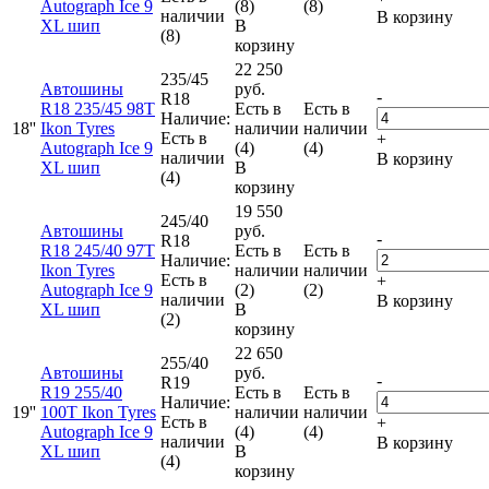
Autograph Ice 9
(8)
(8)
наличии
В корзину
XL шип
В
(8)
корзину
22 250
235/45
Автошины
руб.
-
R18
R18 235/45 98T
Есть в
Есть в
Наличие:
18''
Ikon Tyres
наличии
наличии
Есть в
+
Autograph Ice 9
(4)
(4)
наличии
В корзину
XL шип
В
(4)
корзину
19 550
245/40
Автошины
руб.
-
R18
R18 245/40 97T
Есть в
Есть в
Наличие:
Ikon Tyres
наличии
наличии
Есть в
+
Autograph Ice 9
(2)
(2)
наличии
В корзину
XL шип
В
(2)
корзину
22 650
255/40
Автошины
руб.
-
R19
R19 255/40
Есть в
Есть в
Наличие:
19''
100T Ikon Tyres
наличии
наличии
Есть в
+
Autograph Ice 9
(4)
(4)
наличии
В корзину
XL шип
В
(4)
корзину