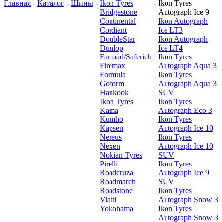
Главная
-
Каталог
-
Шины
-
Ikon Tyres
-
Ikon Tyres
Bridgestone
Autograph Ice 9
Continental
Ikon Autograph
Cordiant
Ice LT3
DoubleStar
Ikon Autograph
Dunlop
Ice LT4
Farroad/Saferich
Ikon Tyres
Firemax
Autograph Aqua 3
Formula
Ikon Tyres
Goform
Autograph Aqua 3
Hankook
SUV
Ikon Tyres
Ikon Tyres
Kama
Autograph Eco 3
Kumho
Ikon Tyres
Kapsen
Autograph Ice 10
Nereus
Ikon Tyres
Nexen
Autograph Ice 10
Nokian Tyres
SUV
Pirelli
Ikon Tyres
Roadcruza
Autograph Ice 9
Roadmarch
SUV
Roadstone
Ikon Tyres
Viatti
Autograph Snow 3
Yokohama
Ikon Tyres
Autograph Snow 3