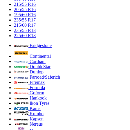
215/55 R16
205/55 R16
195/60 R16
235/55 R17
215/60 R17
235/55 R18
225/60 R18
Bridgestone
Continental
Cordiant
DoubleStar
Dunlop
Farroad/Saferich
Firemax
Formula
Goform
Hankook
Ikon Tyres
Kama
Kumho
Kapsen
Nereus