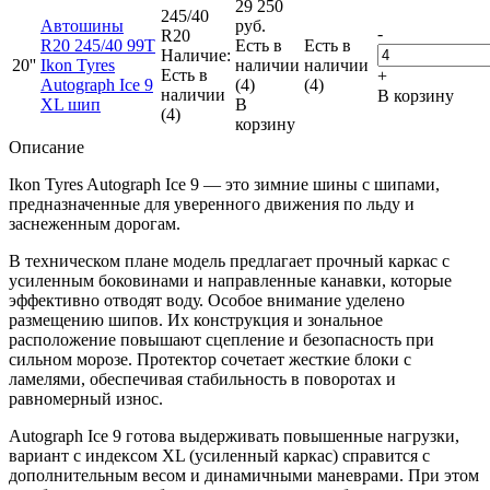
29 250
245/40
Автошины
руб.
-
R20
R20 245/40 99T
Есть в
Есть в
Наличие:
20''
Ikon Tyres
наличии
наличии
Есть в
+
Autograph Ice 9
(4)
(4)
наличии
В корзину
XL шип
В
(4)
корзину
Описание
Ikon Tyres Autograph Ice 9 — это зимние шины с шипами,
предназначенные для уверенного движения по льду и
заснеженным дорогам.
В техническом плане модель предлагает прочный каркас с
усиленным боковинами и направленные канавки, которые
эффективно отводят воду. Особое внимание уделено
размещению шипов. Их конструкция и зональное
расположение повышают сцепление и безопасность при
сильном морозе. Протектор сочетает жесткие блоки с
ламелями, обеспечивая стабильность в поворотах и
равномерный износ.
Auto­graph Ice 9 готова выдерживать повышенные нагрузки,
вариант с индексом XL (усиленный каркас) справится с
дополнительным весом и динамичными маневрами. При этом