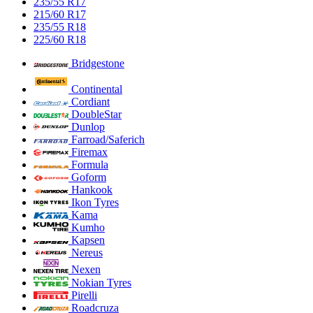
235/55 R17
215/60 R17
235/55 R18
225/60 R18
Bridgestone
Continental
Cordiant
DoubleStar
Dunlop
Farroad/Saferich
Firemax
Formula
Goform
Hankook
Ikon Tyres
Kama
Kumho
Kapsen
Nereus
Nexen
Nokian Tyres
Pirelli
Roadcruza