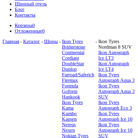
Шинный отель
Блог
Контакты
Корзина
0
Отложенные
0
Главная
-
Каталог
-
Шины
-
Ikon Tyres
-
Ikon Tyres
Bridgestone
Nordman 8 SUV
Continental
Ikon Autograph
Cordiant
Ice LT3
DoubleStar
Ikon Autograph
Dunlop
Ice LT4
Farroad/Saferich
Ikon Tyres
Firemax
Autograph Aqua 3
Formula
Ikon Tyres
Goform
Autograph Aqua 3
Hankook
SUV
Ikon Tyres
Ikon Tyres
Kama
Autograph Eco 3
Kumho
Ikon Tyres
Kapsen
Autograph Ice 10
Nereus
Ikon Tyres
Nexen
Autograph Ice 10
Nokian Tyres
SUV