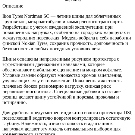
Описание
Ikon Tyres Nordman SC — летние шины для облегченных
грузовиков, микроавтобусов и коммерческого транспорта.
Разработаны с учетом ежедневной эксплуатации при
повышенных нагрузках, особенно на городских маршрутах и
междугородних перевозках. Модель вобрала в себя наработки
финской Nokian Tyres, сохранив прочность, долговечность и
безопасность в любых погодных условиях лета.
Шины оснащены направленным рисунком протектора с
эффективными дренажными канавками, которые
обеспечивают стабильное сцепление на мокром асфальте.
Угловые ламели образуют множество кромок зацепления,
улучшающих тягу и торможение. Повышенная жесткость
плечевых блоков равномерно нагрузку, снижая риск
неравномерного износа. Специальные добавки в составе
резины делают шину устойчивой к порезам, проколам и
истиранию.
Для удобства предусмотрен индикатор износа протектора DSI,
позволяющий водителю вовремя контролировать остаточную
глубину. Надежность, износостойкость и адаптация к
нагрузкам делают эту модель оптимальным выбором для
коммерческого автопарка.