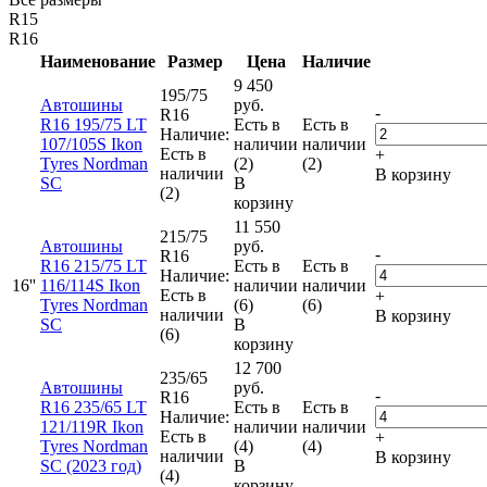
R15
R16
Наименование
Размер
Цена
Наличие
9 450
195/75
Автошины
руб.
-
R16
R16 195/75 LT
Есть в
Есть в
Наличие:
107/105S Ikon
наличии
наличии
Есть в
+
Tyres Nordman
(2)
(2)
наличии
В корзину
SC
В
(2)
корзину
11 550
215/75
Автошины
руб.
-
R16
R16 215/75 LT
Есть в
Есть в
Наличие:
16''
116/114S Ikon
наличии
наличии
Есть в
+
Tyres Nordman
(6)
(6)
наличии
В корзину
SC
В
(6)
корзину
12 700
235/65
Автошины
руб.
-
R16
R16 235/65 LT
Есть в
Есть в
Наличие:
121/119R Ikon
наличии
наличии
Есть в
+
Tyres Nordman
(4)
(4)
наличии
В корзину
SC (2023 год)
В
(4)
корзину