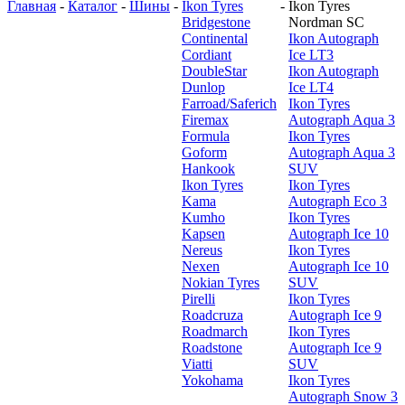
Главная
-
Каталог
-
Шины
-
Ikon Tyres
-
Ikon Tyres
Bridgestone
Nordman SC
Continental
Ikon Autograph
Cordiant
Ice LT3
DoubleStar
Ikon Autograph
Dunlop
Ice LT4
Farroad/Saferich
Ikon Tyres
Firemax
Autograph Aqua 3
Formula
Ikon Tyres
Goform
Autograph Aqua 3
Hankook
SUV
Ikon Tyres
Ikon Tyres
Kama
Autograph Eco 3
Kumho
Ikon Tyres
Kapsen
Autograph Ice 10
Nereus
Ikon Tyres
Nexen
Autograph Ice 10
Nokian Tyres
SUV
Pirelli
Ikon Tyres
Roadcruza
Autograph Ice 9
Roadmarch
Ikon Tyres
Roadstone
Autograph Ice 9
Viatti
SUV
Yokohama
Ikon Tyres
Autograph Snow 3