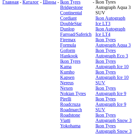
Главная
-
Каталог
-
Шины
-
Ikon Tyres
-
Ikon Tyres
Bridgestone
Autograph Aqua 3
Continental
SUV
Cordiant
Ikon Autograph
DoubleStar
Ice LT3
Dunlop
Ikon Autograph
Farroad/Saferich
Ice LT4
Firemax
Ikon Tyres
Formula
Autograph Aqua 3
Goform
Ikon Tyres
Hankook
Autograph Eco 3
Ikon Tyres
Ikon Tyres
Kama
Autograph Ice 10
Kumho
Ikon Tyres
Kapsen
Autograph Ice 10
Nereus
SUV
Nexen
Ikon Tyres
Nokian Tyres
Autograph Ice 9
Pirelli
Ikon Tyres
Roadcruza
Autograph Ice 9
Roadmarch
SUV
Roadstone
Ikon Tyres
Viatti
Autograph Snow 3
Yokohama
Ikon Tyres
Autograph Snow 3