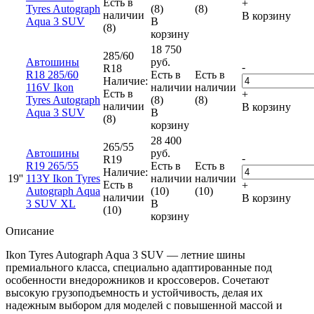
Есть в
+
Tyres Autograph
(8)
(8)
наличии
В корзину
Aqua 3 SUV
В
(8)
корзину
18 750
285/60
Автошины
руб.
-
R18
R18 285/60
Есть в
Есть в
Наличие:
116V Ikon
наличии
наличии
Есть в
+
Tyres Autograph
(8)
(8)
наличии
В корзину
Aqua 3 SUV
В
(8)
корзину
28 400
265/55
Автошины
руб.
-
R19
R19 265/55
Есть в
Есть в
Наличие:
19''
113Y Ikon Tyres
наличии
наличии
Есть в
+
Autograph Aqua
(10)
(10)
наличии
В корзину
3 SUV XL
В
(10)
корзину
Описание
Ikon Tyres Autograph Aqua 3 SUV — летние шины
премиального класса, специально адаптированные под
особенности внедорожников и кроссоверов. Сочетают
высокую грузоподъемность и устойчивость, делая их
надежным выбором для моделей с повышенной массой и