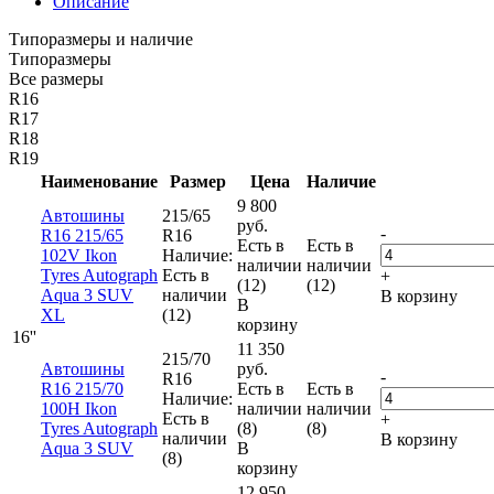
Описание
Типоразмеры и наличие
Типоразмеры
Все размеры
R16
R17
R18
R19
Наименование
Размер
Цена
Наличие
9 800
Автошины
215/65
руб.
-
R16 215/65
R16
Есть в
Есть в
102V Ikon
Наличие:
наличии
наличии
Tyres Autograph
Есть в
+
(12)
(12)
Aqua 3 SUV
наличии
В корзину
В
XL
(12)
корзину
16''
11 350
215/70
Автошины
руб.
-
R16
R16 215/70
Есть в
Есть в
Наличие:
100H Ikon
наличии
наличии
Есть в
+
Tyres Autograph
(8)
(8)
наличии
В корзину
Aqua 3 SUV
В
(8)
корзину
12 950