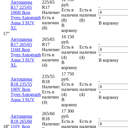
Автошины
225/65
руб.
-
R17 225/65
R17
Есть в
Есть в
106H Ikon
Наличие:
наличии
наличии
Tyres Autograph
Есть в
+
(8)
(8)
Aqua 3 SUV
наличии
В корзину
В
XL
(8)
корзину
17''
16 150
Автошины
265/65
руб.
-
R17 265/65
R17
Есть в
Есть в
116H Ikon
Наличие:
наличии
наличии
Tyres Autograph
Есть в
+
(4)
(4)
Aqua 3 SUV
наличии
В корзину
В
XL
(4)
корзину
17 750
235/55
Автошины
руб.
-
R18
R18 235/55
Есть в
Есть в
Наличие:
100V Ikon
наличии
наличии
Есть в
+
Tyres Autograph
(4)
(4)
наличии
В корзину
Aqua 3 SUV
В
(4)
корзину
17 300
265/60
Автошины
руб.
-
R18
R18 265/60
Есть в
Есть в
Наличие:
18''
110V Ikon
наличии
наличии