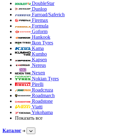
DoubleStar
Dunlop
Farroad/Saferich
Firemax
Formula
Goform
Hankook
Ikon Tyres
Kama
Kumho
Kapsen
Nereus
Nexen
Nokian Tyres
Pirelli
Roadcruza
Roadmarch
Roadstone
Viatti
Yokohama
Показать все
Каталог