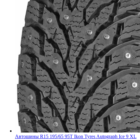
Автошины R15 195/65 95T Ikon Tyres Autograph Ice 9 XL