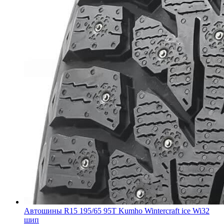
Автошины R15 195/65 95T Kumho Wintercraft ice Wi32
шип