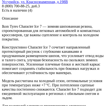
Уссурийск, ул. Краснознаменная, д.198В
8 (800) 700-88-25, доб.3
Есть в наличии (4)
Описание
Ikon Tyres Character Ice 7 — зимняя шипованная резина,
спроектированная для легковых автомобилей и компактных
кроссоверов, где важны сцепление и контроль на холодном
покрытии.
Конструктивно Character Ice 7 сочетает направленный
протекторный рисунок с глубокими канавками и
продуманным размещением шипов, что усиливает отвод воды
и талого снега, улучшая безопасность на скользких зимних
поверхностях. Усиленные плечевые блоки и жесткий каркас
помогают сохранять стабильность при боковых нагрузках и
обеспечивают устойчивость при маневрах.
Модель рассчитана на холодный сезон, оптимальные условия
при температурах ниже +7 °C. При потеплении сцепные
качества постепенно снижаются. Character Ice 7 подходит для
ежедневной эксплуатации в регионах с обильным снегом и
льдом.
Для водителей ключевые преимущества: уверенное