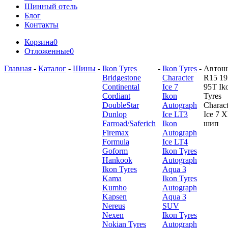
Шинный отель
Блог
Контакты
Корзина
0
Отложенные
0
Главная
-
Каталог
-
Шины
-
Ikon Tyres
-
Ikon Tyres
-
Автош
Bridgestone
Character
R15 19
Continental
Ice 7
95T Ik
Cordiant
Ikon
Tyres
DoubleStar
Autograph
Charact
Dunlop
Ice LT3
Ice 7 
Farroad/Saferich
Ikon
шип
Firemax
Autograph
Formula
Ice LT4
Goform
Ikon Tyres
Hankook
Autograph
Ikon Tyres
Aqua 3
Kama
Ikon Tyres
Kumho
Autograph
Kapsen
Aqua 3
Nereus
SUV
Nexen
Ikon Tyres
Nokian Tyres
Autograph