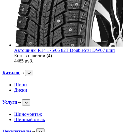
Автошины R14 175/65 82T DoubleStar DW07 шип
Есть в наличии (4)
4465
руб.
Каталог
Шины
Диски
Услуги
Шиномонтаж
Шинный отель
Покупателям