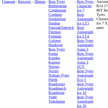
Главная
-
Каталог
-
Шины
-
Ikon Tyres
-
Ikon Tyres
-
Автош
Bridgestone
Character
R14 17
Continental
Ice 7
86T Ik
Cordiant
Ikon
Tyres
DoubleStar
Autograph
Charact
Dunlop
Ice LT3
Ice 7 
Farroad/Saferich
Ikon
шип
Firemax
Autograph
Formula
Ice LT4
Goform
Ikon Tyres
Hankook
Autograph
Ikon Tyres
Aqua 3
Kama
Ikon Tyres
Kumho
Autograph
Kapsen
Aqua 3
Nereus
SUV
Nexen
Ikon Tyres
Nokian Tyres
Autograph
Pirelli
Eco 3
Roadcruza
Ikon Tyres
Roadmarch
Autograph
Roadstone
Ice 10
Viatti
Ikon Tyres
Yokohama
Autograph
Ice 10