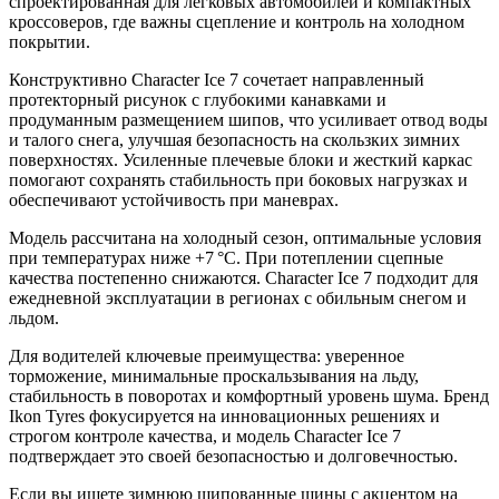
спроектированная для легковых автомобилей и компактных
кроссоверов, где важны сцепление и контроль на холодном
покрытии.
Конструктивно Character Ice 7 сочетает направленный
протекторный рисунок с глубокими канавками и
продуманным размещением шипов, что усиливает отвод воды
и талого снега, улучшая безопасность на скользких зимних
поверхностях. Усиленные плечевые блоки и жесткий каркас
помогают сохранять стабильность при боковых нагрузках и
обеспечивают устойчивость при маневрах.
Модель рассчитана на холодный сезон, оптимальные условия
при температурах ниже +7 °C. При потеплении сцепные
качества постепенно снижаются. Character Ice 7 подходит для
ежедневной эксплуатации в регионах с обильным снегом и
льдом.
Для водителей ключевые преимущества: уверенное
торможение, минимальные проскальзывания на льду,
стабильность в поворотах и комфортный уровень шума. Бренд
Ikon Tyres фокусируется на инновационных решениях и
строгом контроле качества, и модель Character Ice 7
подтверждает это своей безопасностью и долговечностью.
Если вы ищете зимнюю шипованные шины с акцентом на