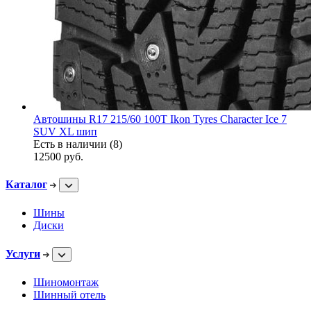
Автошины R17 215/60 100T Ikon Tyres Character Ice 7
SUV XL шип
Есть в наличии (8)
12500
руб.
Каталог
Шины
Диски
Услуги
Шиномонтаж
Шинный отель