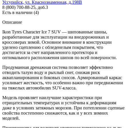
Уссурийск, ул. Краснознаменная, д.198В
8 (800) 700-88-25, доб.3
Есть в наличии (4)
Описание
Ikon Tyres Character Ice 7 SUV — шипованные шины,
разработанные для эксплуатации на внедорожниках и
кроссоверах зимой. Основное внимание в конструкции
уделено сцеплению с обледенелым покрытием, что
достигается за счет направленного протектора и
оптимального расположения шипов по всей поверхности.
Продуманная дренажная система позволяет эффективно
отводить талую воду и рыхлый снег, снижая риск
аквапланирования и боковых сносов. Армированный каркас
усиливает жесткость, что особенно важно при передвижении
на тяжелых автомобилях SUV-класса.
Модель проявляет наилучшие характеристики при
отрицательных температурах и устойчива к деформациям
даже в условиях затяжных морозов. При потеплении сцепные
свойства постепенно снижаются, как и у всех зимних
моделей.
Преимущества для водителя: уверенное торможение на льду,