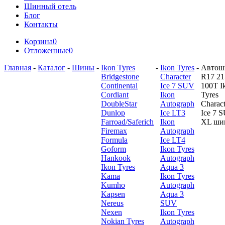
Шинный отель
Блог
Контакты
Корзина
0
Отложенные
0
Главная
-
Каталог
-
Шины
-
Ikon Tyres
-
Ikon Tyres
-
Автош
Bridgestone
Character
R17 21
Continental
Ice 7 SUV
100T I
Cordiant
Ikon
Tyres
DoubleStar
Autograph
Charact
Dunlop
Ice LT3
Ice 7 
Farroad/Saferich
Ikon
XL ши
Firemax
Autograph
Formula
Ice LT4
Goform
Ikon Tyres
Hankook
Autograph
Ikon Tyres
Aqua 3
Kama
Ikon Tyres
Kumho
Autograph
Kapsen
Aqua 3
Nereus
SUV
Nexen
Ikon Tyres
Nokian Tyres
Autograph