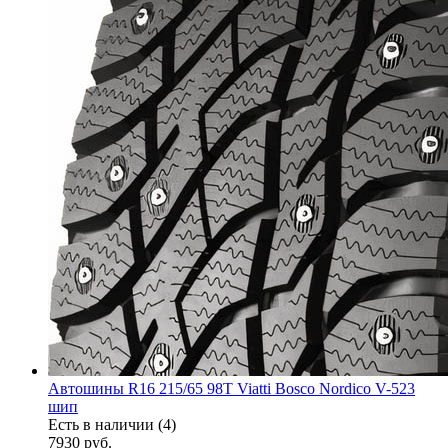
Автошины R16 215/65 98T Viatti Bosco Nordico V-523
шип
Есть в наличии (4)
7930
руб.