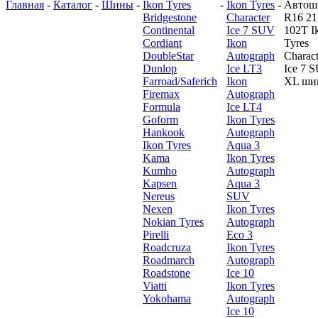
Главная
-
Каталог
-
Шины
-
Ikon Tyres
-
Ikon Tyres
-
Автош
Bridgestone
Character
R16 21
Continental
Ice 7 SUV
102T I
Cordiant
Ikon
Tyres
DoubleStar
Autograph
Charact
Dunlop
Ice LT3
Ice 7 
Farroad/Saferich
Ikon
XL ши
Firemax
Autograph
Formula
Ice LT4
Goform
Ikon Tyres
Hankook
Autograph
Ikon Tyres
Aqua 3
Kama
Ikon Tyres
Kumho
Autograph
Kapsen
Aqua 3
Nereus
SUV
Nexen
Ikon Tyres
Nokian Tyres
Autograph
Pirelli
Eco 3
Roadcruza
Ikon Tyres
Roadmarch
Autograph
Roadstone
Ice 10
Viatti
Ikon Tyres
Yokohama
Autograph
Ice 10