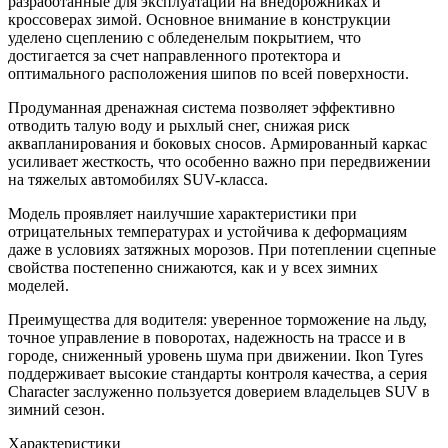
разработанные для эксплуатации на внедорожниках и
кроссоверах зимой. Основное внимание в конструкции
уделено сцеплению с обледенелым покрытием, что
достигается за счет направленного протектора и
оптимального расположения шипов по всей поверхности.
Продуманная дренажная система позволяет эффективно
отводить талую воду и рыхлый снег, снижая риск
аквапланирования и боковых сносов. Армированный каркас
усиливает жесткость, что особенно важно при передвижении
на тяжелых автомобилях SUV-класса.
Модель проявляет наилучшие характеристики при
отрицательных температурах и устойчива к деформациям
даже в условиях затяжных морозов. При потеплении сцепные
свойства постепенно снижаются, как и у всех зимних
моделей.
Преимущества для водителя: уверенное торможение на льду,
точное управление в поворотах, надежность на трассе и в
городе, сниженный уровень шума при движении. Ikon Tyres
поддерживает высокие стандарты контроля качества, а серия
Character заслуженно пользуется доверием владельцев SUV в
зимний сезон.
Характеристики