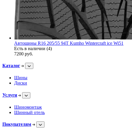
Автошины R16 205/55 94T Kumho Wintercraft ice Wi51
Есть в наличии (4)
7200
руб.
Каталог
Шины
Диски
Услуги
Шиномонтаж
Шинный отель
Покупателям