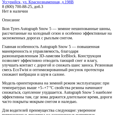
Уссурийск, ул. Краснознаменная, д.198В
8 (800) 700-88-25, доб.3
Нет в наличии
Описание
Ikon Tyres Autograph Snow 5 — зимние нешипованные шины,
рассчитанные на холодный сезон и особенно эффективные на
заснеженных дорогах с рыхлым снегом.
Главная особенность Autograph Snow 5 — повышенная
маневренность и управляемость, благодаря
разнонаправленным 3D-ламелям IceBlock. Конструкция
позволяет эффективно отводить тающий снег и влагу,
улучшать контакт с дорогой и снижать шанс заноса. Резиновая
смесь EcoTwist и оптимизированный рисунок протектора
снижают вибрации и шум в салоне.
Модель ориентирована на зимний режим эксплуатации: при
температурах выше +5–+7 °C свойства резины начинают
снижаться, сцепление ухудшается. Autograph Snow 5 наиболее
эффективны там, где зима держится длительное время, дороги
часто покрыты мокрым снегом и наледью.
Для водителей преимущества следующие: уверенное
торможение и динамика на заснеженных маршрутах,