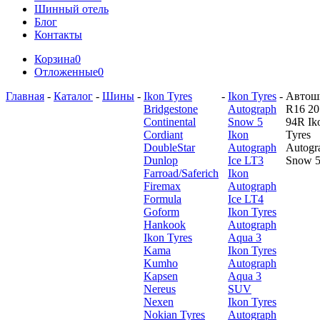
Шинный отель
Блог
Контакты
Корзина
0
Отложенные
0
Главная
-
Каталог
-
Шины
-
Ikon Tyres
-
Ikon Tyres
-
Автош
Bridgestone
Autograph
R16 20
Continental
Snow 5
94R Ik
Cordiant
Ikon
Tyres
DoubleStar
Autograph
Autogr
Dunlop
Ice LT3
Snow 
Farroad/Saferich
Ikon
Firemax
Autograph
Formula
Ice LT4
Goform
Ikon Tyres
Hankook
Autograph
Ikon Tyres
Aqua 3
Kama
Ikon Tyres
Kumho
Autograph
Kapsen
Aqua 3
Nereus
SUV
Nexen
Ikon Tyres
Nokian Tyres
Autograph