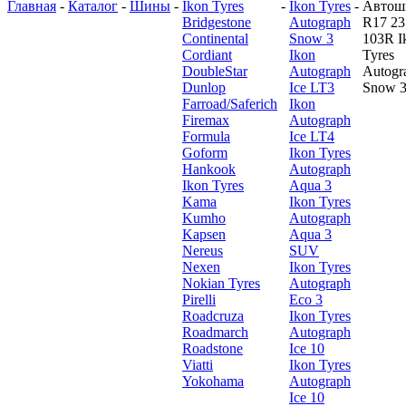
Главная
-
Каталог
-
Шины
-
Ikon Tyres
-
Ikon Tyres
-
Автош
Bridgestone
Autograph
R17 23
Continental
Snow 3
103R I
Cordiant
Ikon
Tyres
DoubleStar
Autograph
Autogr
Dunlop
Ice LT3
Snow 
Farroad/Saferich
Ikon
Firemax
Autograph
Formula
Ice LT4
Goform
Ikon Tyres
Hankook
Autograph
Ikon Tyres
Aqua 3
Kama
Ikon Tyres
Kumho
Autograph
Kapsen
Aqua 3
Nereus
SUV
Nexen
Ikon Tyres
Nokian Tyres
Autograph
Pirelli
Eco 3
Roadcruza
Ikon Tyres
Roadmarch
Autograph
Roadstone
Ice 10
Viatti
Ikon Tyres
Yokohama
Autograph
Ice 10