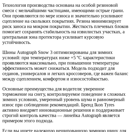
Технология производства основана на особой резиновой
смеси с мельчайшими частицами, имеющими острые грани.
Они проявляются по мере износа и значительно усиливают
сцепление на скользких покрытиях. Резина минимизирует
риск заноса на мокром покрытии. Жесткость плечевых блоков
помогает сохранять стабильность на извилистых участках, а
центральная зона протектора усиливает курсовую
устойчивость.
Шины Autograph Snow 3 оптимизированы для зимних
условий: при температурах ниже +5 °C характеристики
проявляются максимально, при повышении температуры
эффективность может снижаться. Модель подходит для
седанов, универсалов и легких кроссоверов, где важен баланс
между сцеплением, комфортом и износостойкостью.
Основные преимущества для водителя: уверенное
торможение на снегу, контролируемое поведение в сложных
зимних условиях, умеренный уровень шума и равномерный
износ при соблюдении рекомендаций. Бренд Ikon Tyres
активно внедряет инновационные решения и поддерживает
строгий контроль качества — линейка Autograph является
примером этого подхода.
Если вы ищете надежную нешипованную зимнюю шину для