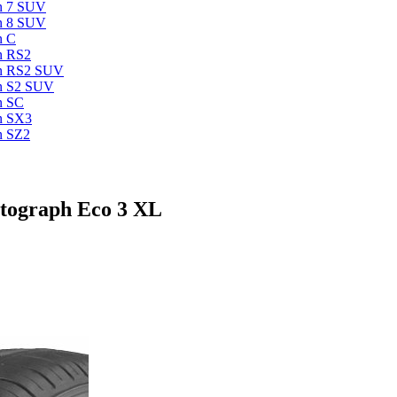
n 7 SUV
n 8 SUV
n C
n RS2
an RS2 SUV
an S2 SUV
n SC
n SX3
n SZ2
tograph Eco 3 XL