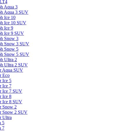
 LT4
ph Aqua 3
aph Aqua 3 SUV
h Ice 10
ph Ice 10 SUV
h Ice 9
ph Ice 9 SUV
ph Snow 3
aph Snow 3 SUV
ph Snow 5
aph Snow 5 SUV
h Ultra 2
ph Ultra 2 SUV
ter Aqua SUV
r Eco
r Ice 5
r Ice 7
er Ice 7 SUV
r Ice 8
er Ice 8 SUV
er Snow 2
ter Snow 2 SUV
r Ultra
n 5
n 7