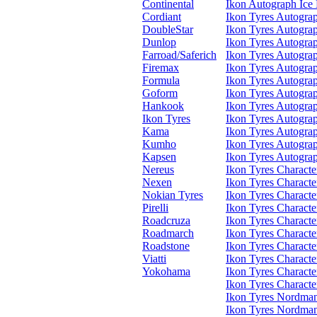
Continental
Ikon Autograph Ice
Cordiant
Ikon Tyres Autogra
DoubleStar
Ikon Tyres Autogr
Dunlop
Ikon Tyres Autograp
Farroad/Saferich
Ikon Tyres Autogra
Firemax
Ikon Tyres Autograp
Formula
Ikon Tyres Autogra
Goform
Ikon Tyres Autogra
Hankook
Ikon Tyres Autogr
Ikon Tyres
Ikon Tyres Autogra
Kama
Ikon Tyres Autogr
Kumho
Ikon Tyres Autograp
Kapsen
Ikon Tyres Autogra
Nereus
Ikon Tyres Charac
Nexen
Ikon Tyres Characte
Nokian Tyres
Ikon Tyres Characte
Pirelli
Ikon Tyres Characte
Roadcruza
Ikon Tyres Charact
Roadmarch
Ikon Tyres Characte
Roadstone
Ikon Tyres Charact
Viatti
Ikon Tyres Charact
Yokohama
Ikon Tyres Charac
Ikon Tyres Characte
Ikon Tyres Nordma
Ikon Tyres Nordma