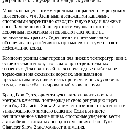
уверенной езды в умеренно холодных условиях.
Модель оснащена асимметричным направленным рисунком
протектора с углубленными дренажными каналами,
способными эффективно отводить талую воду и влажный
снег. Ламели по всей поверхности улучшают контакт с
дорожным покрытием и повышают сцепление на
заснеженных трассах. Укрепленные плечевые блоки
обеспечивают устойчивость при маневрах и уменьшают
деформацию корда.
Композит резины адаптирован для низких температур: шина
остается эластичной, что важно при отрицательных
значениях. Для водителей плюсы очевидны: стабильное
торможение на скользких дорогах, минимальное
проскальзывание, надежность при изменчивых условиях
зимы, а также сбалансированный уровень шума.
Бренд Ikon Tyres, ориентируясь на технологичность и
контроль качества, подтверждает свою репутацию через
линейку Character. Snow 2 занимает позицию практичного и
универсального зимнего решения. Если вы ищете
нешипованные зимние шины, способные уверенно вести
автомобиль в сложных погодных условиях, Ikon Tyres
Character Snow 2 заслуживает внимания.