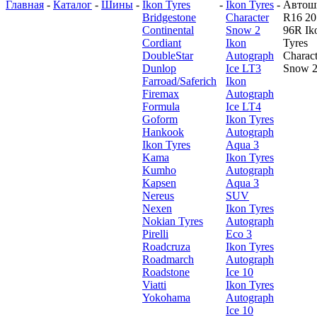
Главная
-
Каталог
-
Шины
-
Ikon Tyres
-
Ikon Tyres
-
Автош
Bridgestone
Character
R16 20
Continental
Snow 2
96R Ik
Cordiant
Ikon
Tyres
DoubleStar
Autograph
Charact
Dunlop
Ice LT3
Snow 
Farroad/Saferich
Ikon
Firemax
Autograph
Formula
Ice LT4
Goform
Ikon Tyres
Hankook
Autograph
Ikon Tyres
Aqua 3
Kama
Ikon Tyres
Kumho
Autograph
Kapsen
Aqua 3
Nereus
SUV
Nexen
Ikon Tyres
Nokian Tyres
Autograph
Pirelli
Eco 3
Roadcruza
Ikon Tyres
Roadmarch
Autograph
Roadstone
Ice 10
Viatti
Ikon Tyres
Yokohama
Autograph
Ice 10