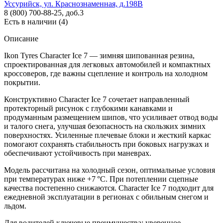
Уссурийск, ул. Краснознаменная, д.198В
8 (800) 700-88-25, доб.3
Есть в наличии (4)
Описание
Ikon Tyres Character Ice 7 — зимняя шипованная резина,
спроектированная для легковых автомобилей и компактных
кроссоверов, где важны сцепление и контроль на холодном
покрытии.
Конструктивно Character Ice 7 сочетает направленный
протекторный рисунок с глубокими канавками и
продуманным размещением шипов, что усиливает отвод воды
и талого снега, улучшая безопасность на скользких зимних
поверхностях. Усиленные плечевые блоки и жесткий каркас
помогают сохранять стабильность при боковых нагрузках и
обеспечивают устойчивость при маневрах.
Модель рассчитана на холодный сезон, оптимальные условия
при температурах ниже +7 °C. При потеплении сцепные
качества постепенно снижаются. Character Ice 7 подходит для
ежедневной эксплуатации в регионах с обильным снегом и
льдом.
Для водителей ключевые преимущества: уверенное