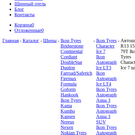
Шинный отель
Блог
Контакты
Корзина
0
Отложенные
0
Главная
-
Каталог
-
Шины
-
Ikon Tyres
-
Ikon Tyres
-
Автош
Bridgestone
Character
R13 15
Continental
Ice 7
79T Ik
Cordiant
Ikon
Tyres
DoubleStar
Autograph
Charact
Dunlop
Ice LT3
Ice 7 
Farroad/Saferich
Ikon
Firemax
Autograph
Formula
Ice LT4
Goform
Ikon Tyres
Hankook
Autograph
Ikon Tyres
Aqua 3
Kama
Ikon Tyres
Kumho
Autograph
Kapsen
Aqua 3
Nereus
SUV
Nexen
Ikon Tyres
Nokian Tyres
Autograph