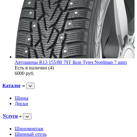
Автошины R13 155/80 79T Ikon Tyres Nordman 7 шип
Есть в наличии (4)
6000
руб.
Каталог
Шины
Диски
Услуги
Шиномонтаж
Шинный отель