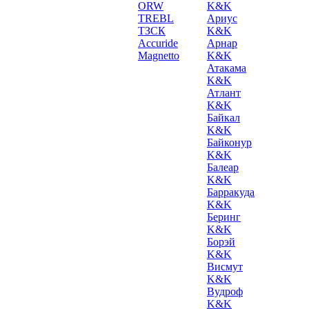
ORW
K&K
TREBL
Ариус
ТЗСК
K&K
Accuride
Арнар
Magnetto
K&K
Атакама
K&K
Атлант
K&K
Байкал
K&K
Байконур
K&K
Балеар
K&K
Барракуда
K&K
Беринг
K&K
Борэй
K&K
Висмут
K&K
Вудроф
K&K