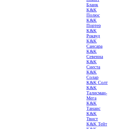
Бланк
K&K
Полюс
K&K
Портер
K&K
Роквуд
K&K
Сансара
K&K
Севенна
K&K
Сиеста
K&K
Солар
K&K Солт
K&K
Талисман-
Мега
K&K
Танаис
K&K
Твист
K&K Тейт