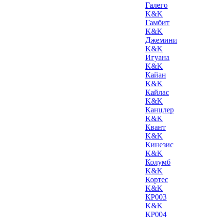
Галего
K&K
Гамбит
K&K
Джемини
K&K
Игуана
K&K
Кайан
K&K
Кайлас
K&K
Канцлер
K&K
Квант
K&K
Кинезис
K&K
Колумб
K&K
Кортес
K&K
КР003
K&K
КР004