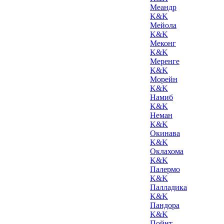
Меандр
K&K
Мейола
K&K
Меконг
K&K
Меренге
K&K
Морейн
K&K
Намиб
K&K
Неман
K&K
Окинава
K&K
Оклахома
K&K
Палермо
K&K
Палладика
K&K
Пандора
K&K
Пойнт