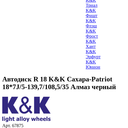
K&K
Триал
K&K
Фишт
K&K
Флэш
K&K
Фрост
K&K
Хант
K&K
Эрфурт
K&K
Юнион
Автодиск R 18 K&K Сахара-Patriot
18*7J/5-139,7/108,5/35 Алмаз черный
Арт. 67875