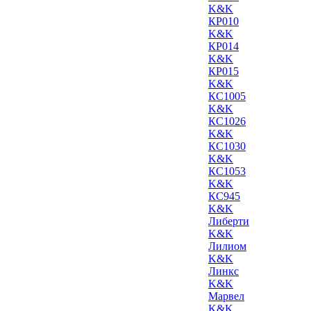
K&K
КР010
K&K
КР014
K&K
КР015
K&K
КС1005
K&K
КС1026
K&K
КС1030
K&K
КС1053
K&K
КС945
K&K
Либерти
K&K
Лилиом
K&K
Линкс
K&K
Марвел
K&K