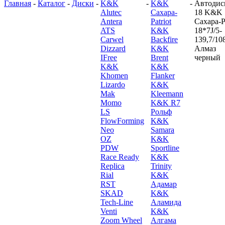
Главная
-
Каталог
-
Диски
-
K&K
-
K&K
-
Автодис
Alutec
Сахара-
18 K&K
Antera
Patriot
Сахара-Pa
ATS
K&K
18*7J/5-
Carwel
Backfire
139,7/10
Dizzard
K&K
Алмаз
IFree
Brent
черный
K&K
K&K
Khomen
Flanker
Lizardo
K&K
Mak
Kleemann
Momo
K&K R7
LS
Рольф
FlowForming
K&K
Neo
Samara
OZ
K&K
PDW
Sportline
Race Ready
K&K
Replica
Trinity
Rial
K&K
RST
Адамар
SKAD
K&K
Tech-Line
Аламида
Venti
K&K
Zoom Wheel
Алгама