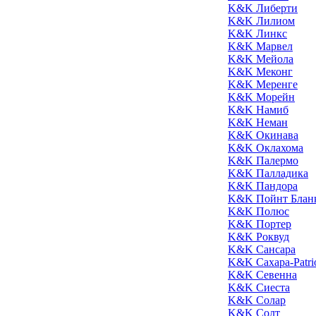
K&K Либерти
K&K Лилиом
K&K Линкс
K&K Марвел
K&K Мейола
K&K Меконг
K&K Меренге
K&K Морейн
K&K Намиб
K&K Неман
K&K Окинава
K&K Оклахома
K&K Палермо
K&K Палладика
K&K Пандора
K&K Пойнт Блан
K&K Полюс
K&K Портер
K&K Роквуд
K&K Сансара
K&K Сахара-Patri
K&K Севенна
K&K Сиеста
K&K Солар
K&K Солт