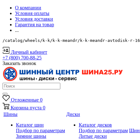
О компании
Условия оплаты
Условия доставки
Гарантия на товар
...
/catalog/wheels/k-k/k-k-meandr/k-k-meandr-avtodisk-r-16
Личный кабинет
+7 (800) 700-88-25
Заказать звонок
Отложенные
0
Корзина
пуста
0
Шины
Диски
Каталог шин
Каталог дисков
Подбор по параметрам
Подбор по параметрам
Шин
Зимние шины
Литые диски