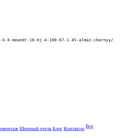
-k-k-meandr-16-6j-4-100-67-1-45-almaz-chernyy/
Все
омонтаж
Шинный отель
Блог
Контакты