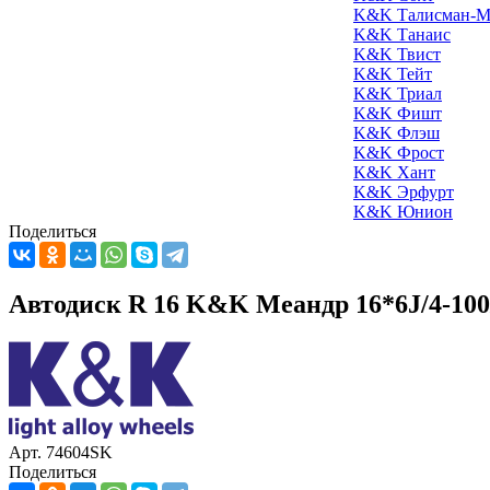
K&K Талисман-М
K&K Танаис
K&K Твист
K&K Тейт
K&K Триал
K&K Фишт
K&K Флэш
K&K Фрост
K&K Хант
K&K Эрфурт
K&K Юнион
Поделиться
Автодиск R 16 K&K Меандр 16*6J/4-100
Арт. 74604SK
Поделиться