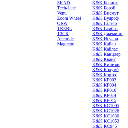
SKAD
K&K Беринг
Tech-Line
K&K Борэй
Venti
K&K Висмут
Zoom Wheel
K&K Вудроф
ORW
K&K Галего
TREBL
K&K Гамбит
ТЗСК
K&K Джемини
Accuride
K&K Игуана
Magnetto
K&K Кайан
K&K Кайлас
K&K Канцлер
K&K Квант
K&K Кинезис
K&K Колумб
K&K Кортес
K&K КР003
K&K КР004
K&K КР010
K&K КР014
K&K КР015
K&K КС1005
K&K КС1026
K&K КС1030
K&K КС1053
K&K КС945