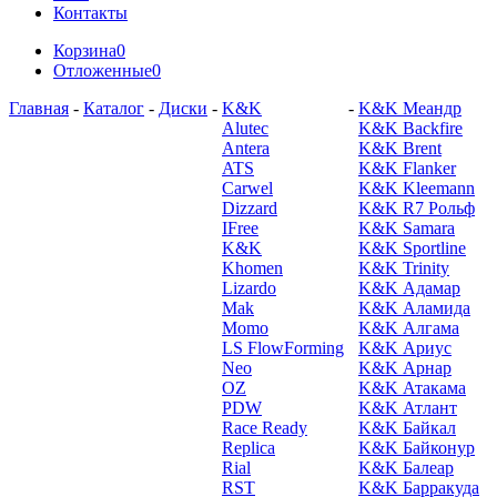
Контакты
Корзина
0
Отложенные
0
Главная
-
Каталог
-
Диски
-
K&K
-
K&K Меандр
Alutec
K&K Backfire
Antera
K&K Brent
ATS
K&K Flanker
Carwel
K&K Kleemann
Dizzard
K&K R7 Рольф
IFree
K&K Samara
K&K
K&K Sportline
Khomen
K&K Trinity
Lizardo
K&K Адамар
Mak
K&K Аламида
Momo
K&K Алгама
LS FlowForming
K&K Ариус
Neo
K&K Арнар
OZ
K&K Атакама
PDW
K&K Атлант
Race Ready
K&K Байкал
Replica
K&K Байконур
Rial
K&K Балеар
RST
K&K Барракуда