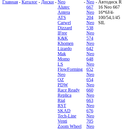
Главная
-
Каталог
-
Диски
-
Neo
-
Neo
-
Автодиск R
Alutec
667
16 Neo 667
Antera
Neo
16*6J/4-
ATS
204
100/54,1/45
Carwel
Neo
SIL
Dizzard
538
IFree
Neo
K&K
574
Khomen
Neo
Lizardo
642
Mak
Neo
Momo
648
LS
Neo
FlowForming
652
Neo
Neo
OZ
654
PDW
Neo
Race Ready
660
Replica
Neo
Rial
663
RST
Neo
SKAD
676
Tech-Line
Neo
Venti
705
Zoom Wheel
Neo