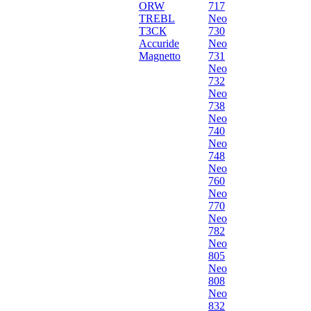
ORW
717
TREBL
Neo
ТЗСК
730
Accuride
Neo
Magnetto
731
Neo
732
Neo
738
Neo
740
Neo
748
Neo
760
Neo
770
Neo
782
Neo
805
Neo
808
Neo
832