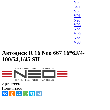
Neo
840
Neo
V01
Neo
V03
Neo
V06
Neo
V08
Автодиск R 16 Neo 667 16*6J/4-
100/54,1/45 SIL
Арт. 76660
Поделиться