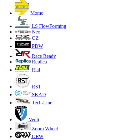
Momo
LS FlowForming
Neo
OZ
PDW
Race Ready
Replica
Rial
RST
SKAD
Tech-Line
Venti
Zoom Wheel
ORW