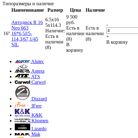
Типоразмеры и наличие
Наименование
Размер
Цена
Наличие
9 500
6.5x16
Автодиск R 16
руб.
-
5x114.3
Neo 663
Есть в
Есть в
Наличие:
16''
16*6,5J/5-
наличии
наличии
Есть в
+
114,3/67,1/45
(8)
(8)
наличии
В корзину
SIL
В
(8)
корзину
Alutec
Antera
ATS
Carwel
Dizzard
IFree
K&K
Khomen
Lizardo
Mak