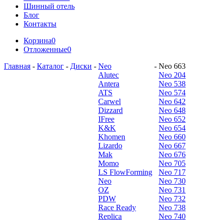
Шинный отель
Блог
Контакты
Корзина
0
Отложенные
0
Главная
-
Каталог
-
Диски
-
Neo
-
Neo 663
Alutec
Neo 204
Antera
Neo 538
ATS
Neo 574
Carwel
Neo 642
Dizzard
Neo 648
IFree
Neo 652
K&K
Neo 654
Khomen
Neo 660
Lizardo
Neo 667
Mak
Neo 676
Momo
Neo 705
LS FlowForming
Neo 717
Neo
Neo 730
OZ
Neo 731
PDW
Neo 732
Race Ready
Neo 738
Replica
Neo 740