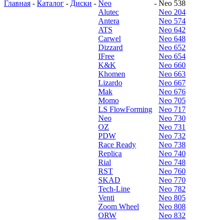
Главная
-
Каталог
-
Диски
-
Neo
-
Neo 538
Alutec
Neo 204
Antera
Neo 574
ATS
Neo 642
Carwel
Neo 648
Dizzard
Neo 652
IFree
Neo 654
K&K
Neo 660
Khomen
Neo 663
Lizardo
Neo 667
Mak
Neo 676
Momo
Neo 705
LS FlowForming
Neo 717
Neo
Neo 730
OZ
Neo 731
PDW
Neo 732
Race Ready
Neo 738
Replica
Neo 740
Rial
Neo 748
RST
Neo 760
SKAD
Neo 770
Tech-Line
Neo 782
Venti
Neo 805
Zoom Wheel
Neo 808
ORW
Neo 832