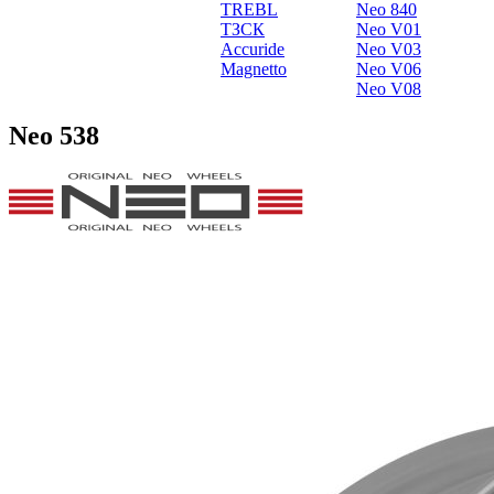
TREBL
Neo 840
ТЗСК
Neo V01
Accuride
Neo V03
Magnetto
Neo V06
Neo V08
Neo 538