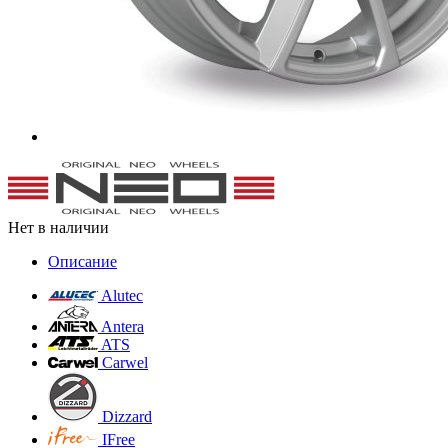
Нет в наличии
Описание
Alutec
Antera
ATS
Carwel
Dizzard
IFree