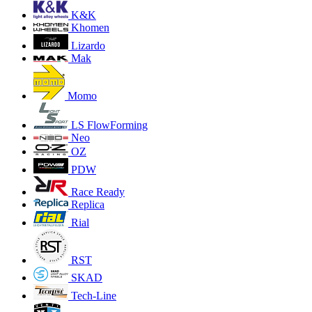
K&K
Khomen
Lizardo
Mak
Momo
LS FlowForming
Neo
OZ
PDW
Race Ready
Replica
Rial
RST
SKAD
Tech-Line