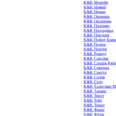
K&K Морейн
K&K Намиб
K&K Неман
K&K Окинава
K&K Оклахома
K&K Палермо
K&K Палладика
K&K Пандора
K&K Пойнт Блан
K&K Полюс
K&K Портер
K&K Роквуд
K&K Сансара
K&K Сахара-Patri
K&K Севенна
K&K Сиеста
K&K Солар
K&K Солт
K&K Талисман-М
K&K Танаис
K&K Твист
K&K Тейт
K&K Триал
K&K Фишт
K&K Флэш