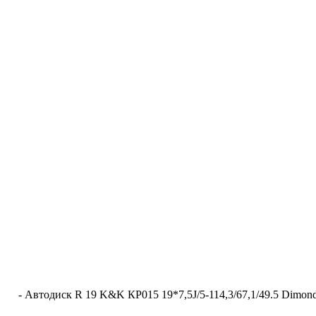
-
Автодиск R 19 K&K КР015 19*7,5J/5-114,3/67,1/49.5 Dimond