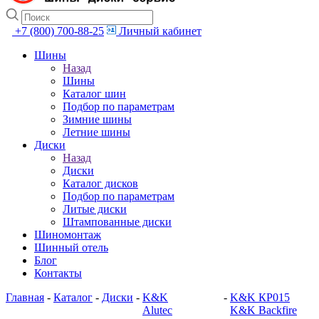
+7 (800) 700-88-25
Личный кабинет
Шины
Назад
Шины
Каталог шин
Подбор по параметрам
Зимние шины
Летние шины
Диски
Назад
Диски
Каталог дисков
Подбор по параметрам
Литые диски
Штампованные диски
Шиномонтаж
Шинный отель
Блог
Контакты
Главная
-
Каталог
-
Диски
-
K&K
-
K&K КР015
Alutec
K&K Backfire