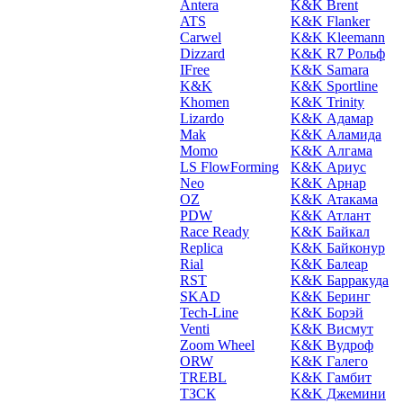
Antera
K&K Brent
ATS
K&K Flanker
Carwel
K&K Kleemann
Dizzard
K&K R7 Рольф
IFree
K&K Samara
K&K
K&K Sportline
Khomen
K&K Trinity
Lizardo
K&K Адамар
Mak
K&K Аламида
Momo
K&K Алгама
LS FlowForming
K&K Ариус
Neo
K&K Арнар
OZ
K&K Атакама
PDW
K&K Атлант
Race Ready
K&K Байкал
Replica
K&K Байконур
Rial
K&K Балеар
RST
K&K Барракуда
SKAD
K&K Беринг
Tech-Line
K&K Борэй
Venti
K&K Висмут
Zoom Wheel
K&K Вудроф
ORW
K&K Галего
TREBL
K&K Гамбит
ТЗСК
K&K Джемини