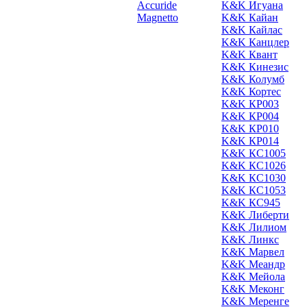
Accuride
K&K Игуана
Magnetto
K&K Кайан
K&K Кайлас
K&K Канцлер
K&K Квант
K&K Кинезис
K&K Колумб
K&K Кортес
K&K КР003
K&K КР004
K&K КР010
K&K КР014
K&K КС1005
K&K КС1026
K&K КС1030
K&K КС1053
K&K КС945
K&K Либерти
K&K Лилиом
K&K Линкс
K&K Марвел
K&K Меандр
K&K Мейола
K&K Меконг
K&K Меренге