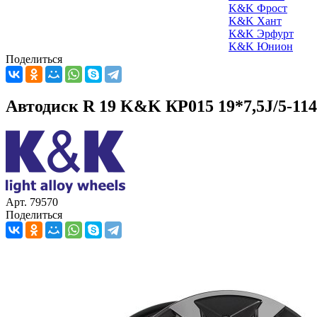
K&K Фрост
K&K Хант
K&K Эрфурт
K&K Юнион
Поделиться
Автодиск R 19 K&K КР015 19*7,5J/5-114,
Арт. 79570
Поделиться