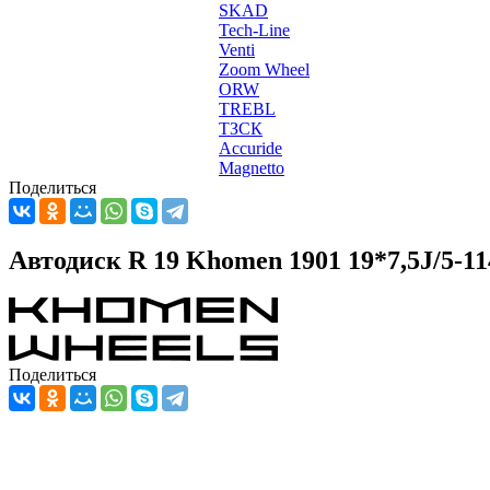
SKAD
Tech-Line
Venti
Zoom Wheel
ORW
TREBL
ТЗСК
Accuride
Magnetto
Поделиться
Автодиск R 19 Khomen 1901 19*7,5J/5-
Поделиться