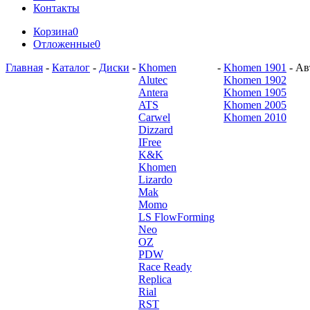
Контакты
Корзина
0
Отложенные
0
Главная
-
Каталог
-
Диски
-
Khomen
-
Khomen 1901
-
Ав
Alutec
Khomen 1902
Antera
Khomen 1905
ATS
Khomen 2005
Carwel
Khomen 2010
Dizzard
IFree
K&K
Khomen
Lizardo
Mak
Momo
LS FlowForming
Neo
OZ
PDW
Race Ready
Replica
Rial
RST