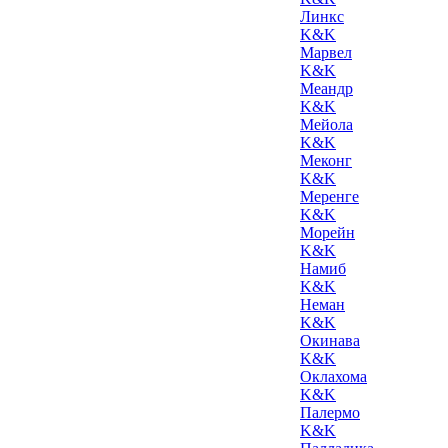
Линкс
K&K
Марвел
K&K
Меандр
K&K
Мейола
K&K
Меконг
K&K
Меренге
K&K
Морейн
K&K
Намиб
K&K
Неман
K&K
Окинава
K&K
Оклахома
K&K
Палермо
K&K