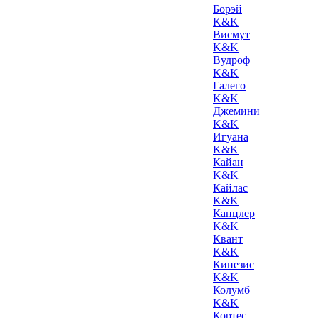
Борэй
K&K
Висмут
K&K
Вудроф
K&K
Галего
K&K
Джемини
K&K
Игуана
K&K
Кайан
K&K
Кайлас
K&K
Канцлер
K&K
Квант
K&K
Кинезис
K&K
Колумб
K&K
Кортес