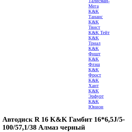
Талисман-
Мега
K&K
Танаис
K&K
Твист
K&K Тейт
K&K
Триал
K&K
Фишт
K&K
Флэш
K&K
Фрост
K&K
Хант
K&K
Эрфурт
K&K
Юнион
Автодиск R 16 K&K Гамбит 16*6,5J/5-
100/57,1/38 Алмаз черный