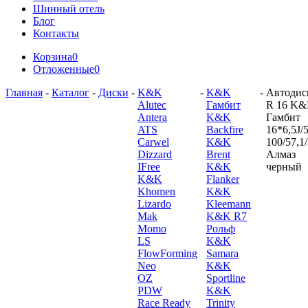
Шинный отель
Блог
Контакты
Корзина
0
Отложенные
0
Главная
-
Каталог
-
Диски
-
K&K
-
K&K
-
Автодис
Alutec
Гамбит
R 16 K
Antera
K&K
Гамбит
ATS
Backfire
16*6,5J/5
Carwel
K&K
100/57,1
Dizzard
Brent
Алмаз
IFree
K&K
черный
K&K
Flanker
Khomen
K&K
Lizardo
Kleemann
Mak
K&K R7
Momo
Рольф
LS
K&K
FlowForming
Samara
Neo
K&K
OZ
Sportline
PDW
K&K
Race Ready
Trinity