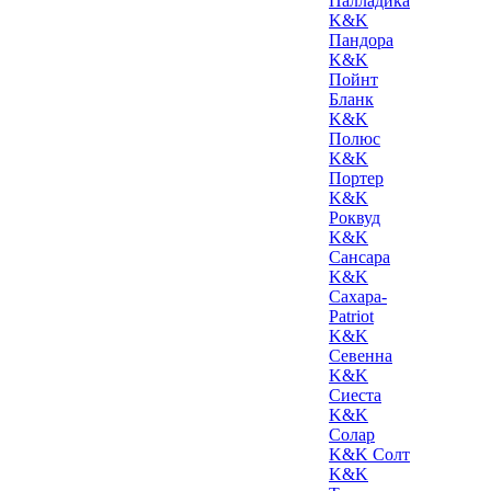
Палладика
K&K
Пандора
K&K
Пойнт
Бланк
K&K
Полюс
K&K
Портер
K&K
Роквуд
K&K
Сансара
K&K
Сахара-
Patriot
K&K
Севенна
K&K
Сиеста
K&K
Солар
K&K Солт
K&K