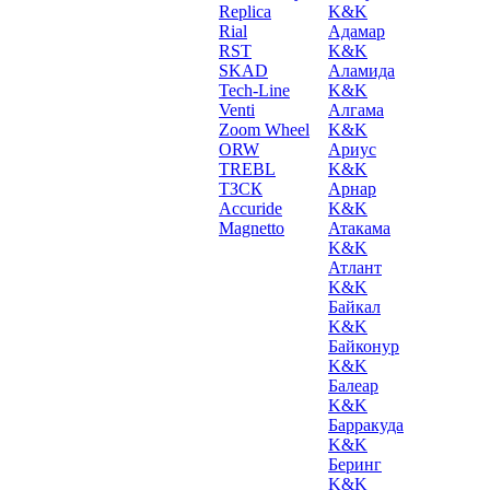
Replica
K&K
Rial
Адамар
RST
K&K
SKAD
Аламида
Tech-Line
K&K
Venti
Алгама
Zoom Wheel
K&K
ORW
Ариус
TREBL
K&K
ТЗСК
Арнар
Accuride
K&K
Magnetto
Атакама
K&K
Атлант
K&K
Байкал
K&K
Байконур
K&K
Балеар
K&K
Барракуда
K&K
Беринг
K&K