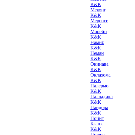
K&K
Меконг
K&K
Меренге
K&K
Морейн
K&K
Намиб
K&K
Неман
K&K
Окинава
K&K
Оклахома
K&K
Палермо
K&K
Палладика
K&K
Пандора
K&K
Пойнт
Бланк
K&K
Полюс