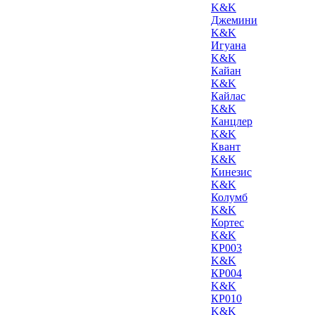
K&K
Джемини
K&K
Игуана
K&K
Кайан
K&K
Кайлас
K&K
Канцлер
K&K
Квант
K&K
Кинезис
K&K
Колумб
K&K
Кортес
K&K
КР003
K&K
КР004
K&K
КР010
K&K