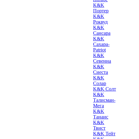
K&K
Портер
K&K
Роквуд
K&K
Сансара
K&K
Сахара-
Patriot
K&K
Севенна
K&K
Сиеста
K&K
Солар
K&K Солт
K&K
Талисман-
Мега
K&K
Танаис
K&K
Твист
K&K Тейт