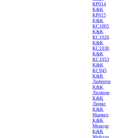
КР014
K&K
КР015
K&K
КС1005
K&K
КС1026
K&K
КС1030
K&K
КС1053
K&K
КС945
K&K
Либерти
K&K
Лилиом
K&K
Линкс
K&K
Марвел
K&K
Меандр
K&K
Мейола