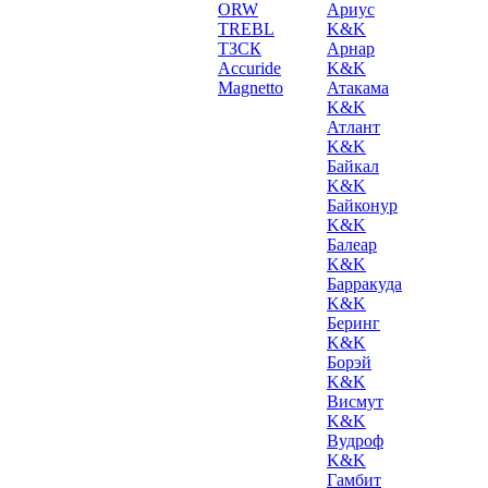
ORW
Ариус
TREBL
K&K
ТЗСК
Арнар
Accuride
K&K
Magnetto
Атакама
K&K
Атлант
K&K
Байкал
K&K
Байконур
K&K
Балеар
K&K
Барракуда
K&K
Беринг
K&K
Борэй
K&K
Висмут
K&K
Вудроф
K&K
Гамбит