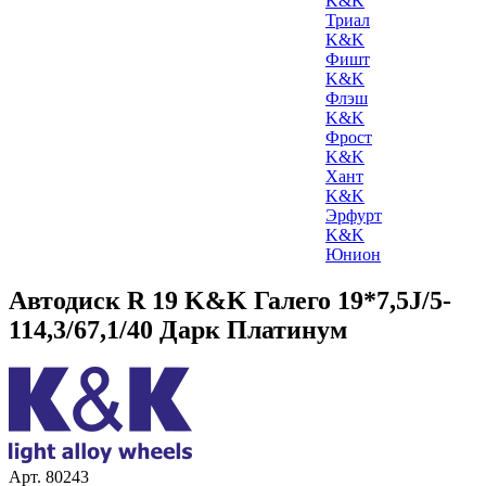
K&K
Триал
K&K
Фишт
K&K
Флэш
K&K
Фрост
K&K
Хант
K&K
Эрфурт
K&K
Юнион
Автодиск R 19 K&K Галего 19*7,5J/5-
114,3/67,1/40 Дарк Платинум
Арт. 80243