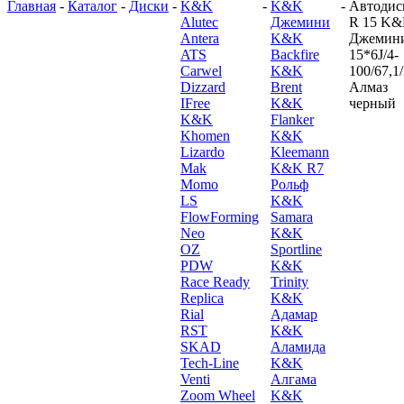
Главная
-
Каталог
-
Диски
-
K&K
-
K&K
-
Автодис
Alutec
Джемини
R 15 K
Antera
K&K
Джемин
ATS
Backfire
15*6J/4-
Carwel
K&K
100/67,1
Dizzard
Brent
Алмаз
IFree
K&K
черный
K&K
Flanker
Khomen
K&K
Lizardo
Kleemann
Mak
K&K R7
Momo
Рольф
LS
K&K
FlowForming
Samara
Neo
K&K
OZ
Sportline
PDW
K&K
Race Ready
Trinity
Replica
K&K
Rial
Адамар
RST
K&K
SKAD
Аламида
Tech-Line
K&K
Venti
Алгама
Zoom Wheel
K&K