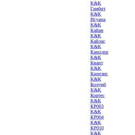
K&K
Гамбит
K&K
Игуана
K&K
Кайан
K&K
Кайлас
K&K
Канцлер
K&K
Квант
K&K
Кинезис
K&K
Колумб
K&K
Кортес
K&K
КР003
K&K
КР004
K&K
КР010
K&K