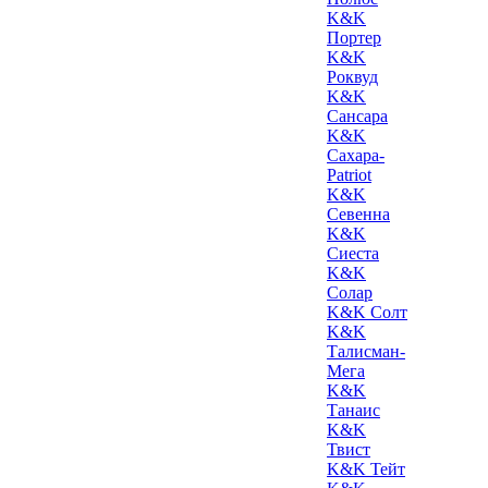
K&K
Портер
K&K
Роквуд
K&K
Сансара
K&K
Сахара-
Patriot
K&K
Севенна
K&K
Сиеста
K&K
Солар
K&K Солт
K&K
Талисман-
Мега
K&K
Танаис
K&K
Твист
K&K Тейт