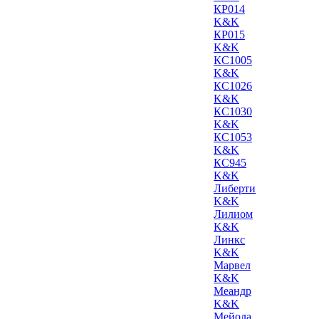
КР014
K&K
КР015
K&K
КС1005
K&K
КС1026
K&K
КС1030
K&K
КС1053
K&K
КС945
K&K
Либерти
K&K
Лилиом
K&K
Линкс
K&K
Марвел
K&K
Меандр
K&K
Мейола