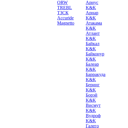
ORW
Ариус
TREBL
K&K
ТЗСК
Арнар
Accuride
K&K
Magnetto
Атакама
K&K
Атлант
K&K
Байкал
K&K
Байконур
K&K
Балеар
K&K
Барракуда
K&K
Беринг
K&K
Борэй
K&K
Висмут
K&K
Вудроф
K&K
Галего