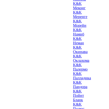
K&K
Меконг
K&K
Меренге
K&K
Морейн
K&K
Намиб
K&K
Неман
K&K
Окинава
K&K
Оклахома
K&K
Палермо
K&K
Палладика
K&K
Пандора
K&K
Пойнт
Бланк
K&K
Полюс