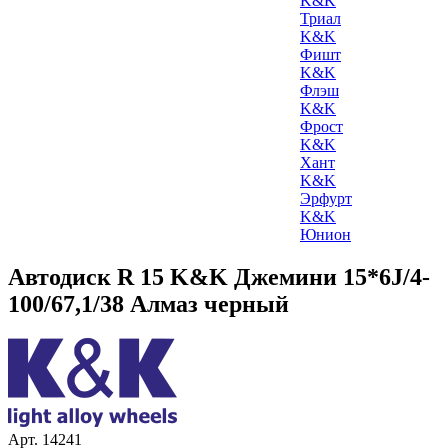
K&K
Триал
K&K
Фишт
K&K
Флэш
K&K
Фрост
K&K
Хант
K&K
Эрфурт
K&K
Юнион
Автодиск R 15 K&K Джемини 15*6J/4-
100/67,1/38 Алмаз черный
Арт. 14241