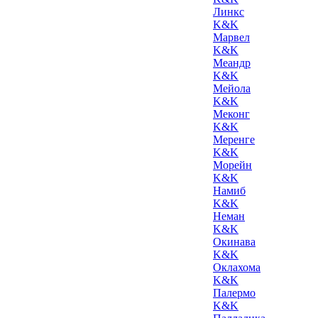
Линкс
K&K
Марвел
K&K
Меандр
K&K
Мейола
K&K
Меконг
K&K
Меренге
K&K
Морейн
K&K
Намиб
K&K
Неман
K&K
Окинава
K&K
Оклахома
K&K
Палермо
K&K