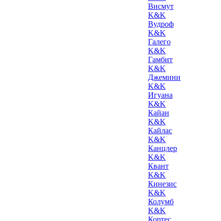
Висмут
K&K
Вудроф
K&K
Галего
K&K
Гамбит
K&K
Джемини
K&K
Игуана
K&K
Кайан
K&K
Кайлас
K&K
Канцлер
K&K
Квант
K&K
Кинезис
K&K
Колумб
K&K
Кортес