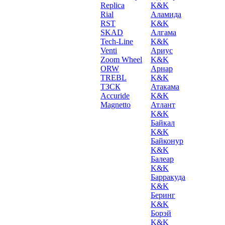
Replica
K&K
Rial
Аламида
RST
K&K
SKAD
Алгама
Tech-Line
K&K
Venti
Ариус
Zoom Wheel
K&K
ORW
Арнар
TREBL
K&K
ТЗСК
Атакама
Accuride
K&K
Magnetto
Атлант
K&K
Байкал
K&K
Байконур
K&K
Балеар
K&K
Барракуда
K&K
Беринг
K&K
Борэй
K&K