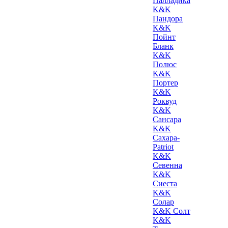
Палладика
K&K
Пандора
K&K
Пойнт
Бланк
K&K
Полюс
K&K
Портер
K&K
Роквуд
K&K
Сансара
K&K
Сахара-
Patriot
K&K
Севенна
K&K
Сиеста
K&K
Солар
K&K Солт
K&K