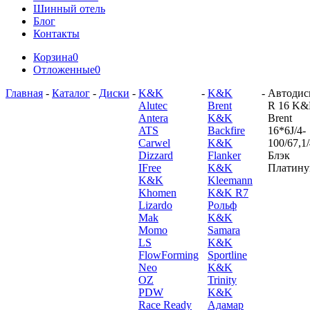
Шинный отель
Блог
Контакты
Корзина
0
Отложенные
0
Главная
-
Каталог
-
Диски
-
K&K
-
K&K
-
Автодис
Alutec
Brent
R 16 K
Antera
K&K
Brent
ATS
Backfire
16*6J/4-
Carwel
K&K
100/67,1
Dizzard
Flanker
Блэк
IFree
K&K
Платин
K&K
Kleemann
Khomen
K&K R7
Lizardo
Рольф
Mak
K&K
Momo
Samara
LS
K&K
FlowForming
Sportline
Neo
K&K
OZ
Trinity
PDW
K&K
Race Ready
Адамар