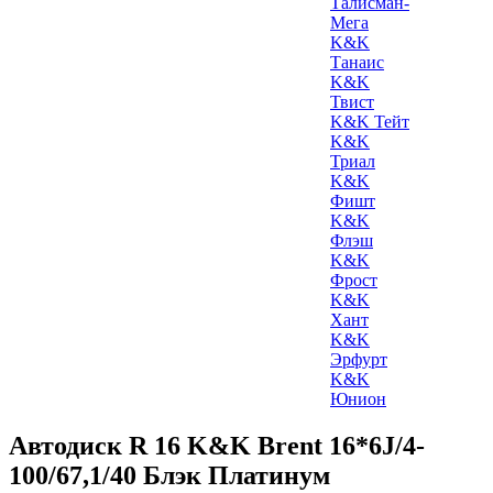
Талисман-
Мега
K&K
Танаис
K&K
Твист
K&K Тейт
K&K
Триал
K&K
Фишт
K&K
Флэш
K&K
Фрост
K&K
Хант
K&K
Эрфурт
K&K
Юнион
Автодиск R 16 K&K Brent 16*6J/4-
100/67,1/40 Блэк Платинум