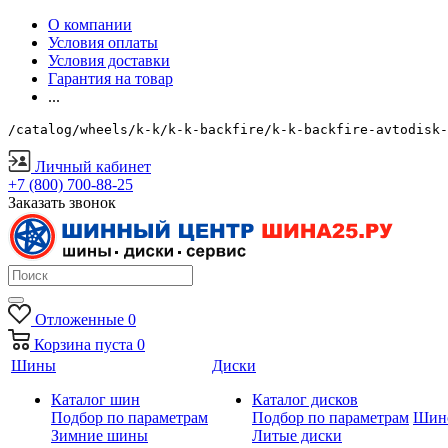
О компании
Условия оплаты
Условия доставки
Гарантия на товар
...
/catalog/wheels/k-k/k-k-backfire/k-k-backfire-avtodisk-
Личный кабинет
+7 (800) 700-88-25
Заказать звонок
Отложенные
0
Корзина
пуста
0
Шины
Диски
Каталог шин
Каталог дисков
Подбор по параметрам
Подбор по параметрам
Шин
Зимние шины
Литые диски