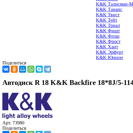
K&K Талисман-М
K&K Танаис
K&K Твист
K&K Тейт
K&K Триал
K&K Фишт
K&K Флэш
K&K Фрост
K&K Хант
K&K Эрфурт
K&K Юнион
Поделиться
Автодиск R 18 K&K Backfire 18*8J/5-11
Арт. 73980
Поделиться