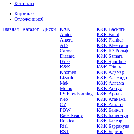
Контакты
Корзина
0
Отложенные
0
Главная
-
Каталог
-
Диски
-
K&K
-
K&K Backfire
Alutec
K&K Brent
Antera
K&K Flanker
ATS
K&K Kleemann
Carwel
K&K R7 Рольф
Dizzard
K&K Samara
IFree
K&K Sportline
K&K
K&K Trinity
Khomen
K&K Адамар
Lizardo
K&K Аламида
Mak
K&K Алгама
Momo
K&K Ариус
LS FlowForming
K&K Арнар
Neo
K&K Атакама
OZ
K&K Атлант
PDW
K&K Байкал
Race Ready
K&K Байконур
Replica
K&K Балеар
Rial
K&K Барракуда
RST
K&K Беринг