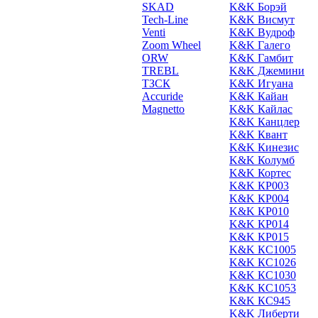
SKAD
K&K Борэй
Tech-Line
K&K Висмут
Venti
K&K Вудроф
Zoom Wheel
K&K Галего
ORW
K&K Гамбит
TREBL
K&K Джемини
ТЗСК
K&K Игуана
Accuride
K&K Кайан
Magnetto
K&K Кайлас
K&K Канцлер
K&K Квант
K&K Кинезис
K&K Колумб
K&K Кортес
K&K КР003
K&K КР004
K&K КР010
K&K КР014
K&K КР015
K&K КС1005
K&K КС1026
K&K КС1030
K&K КС1053
K&K КС945
K&K Либерти