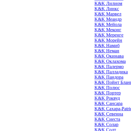
K&K Лилиом
K&K Линкс
K&K Марвел
K&K Меандр
K&K Мейола
K&K Меконг
K&K Меренге
K&K Морейн
K&K Намиб
K&K Неман
K&K Окинава
K&K Оклахома
K&K Палермо
K&K Палладика
K&K Пандора
K&K Пойнт Блан
K&K Полюс
K&K Портер
K&K Роквуд
K&K Сансара
K&K Сахара-Patri
K&K Севенна
K&K Сиеста
K&K Солар
K&K Солт