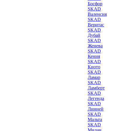
Босфор
SKAD
Валенсия
SKAD
Веритас
SKAD
Дубай
SKAD
Женева
SKAD
Кения
SKAD
Киото
SKAD
Ламар
SKAD
Ламберт
SKAD
Легенда
SKAD
Линней
SKAD
Мальта
SKAD
Милан