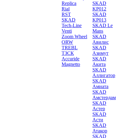
Replica
SKAD
Rial
KP012
RST
SKAD
SKAD
KP013
Tech-Line
SKAD Le
Venti
Mans
Zoom Wheel
SKAD
ORW
Авилис
TREBL
SKAD
ТЗСК
Азимут
Accuride
SKAD
Magnetto
Акита
SKAD
Аллигатор
SKAD
Амиата
SKAD
Амстердам
SKAD
Астер
SKAD
Асти
SKAD
Атакор
SKAD