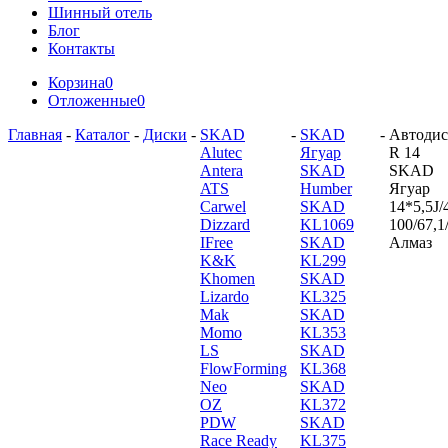
Шинный отель
Блог
Контакты
Корзина
0
Отложенные
0
Главная
-
Каталог
-
Диски
-
SKAD
-
SKAD
-
Автодис
Alutec
Ягуар
R 14
Antera
SKAD
SKAD
ATS
Humber
Ягуар
Carwel
SKAD
14*5,5J/
Dizzard
KL1069
100/67,1
IFree
SKAD
Алмаз
K&K
KL299
Khomen
SKAD
Lizardo
KL325
Mak
SKAD
Momo
KL353
LS
SKAD
FlowForming
KL368
Neo
SKAD
OZ
KL372
PDW
SKAD
Race Ready
KL375