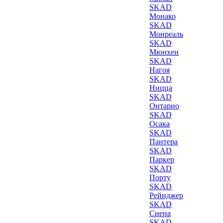
SKAD
Монако
SKAD
Монреаль
SKAD
Мюнхен
SKAD
Нагоя
SKAD
Ницца
SKAD
Онтарио
SKAD
Осака
SKAD
Пантера
SKAD
Паркер
SKAD
Порту
SKAD
Рейнджер
SKAD
Сиена
SKAD