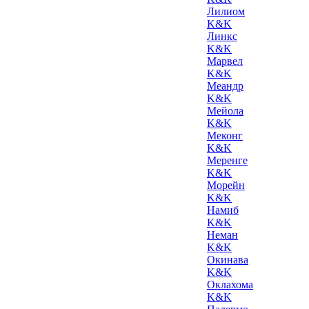
Лилиом
K&K
Линкс
K&K
Марвел
K&K
Меандр
K&K
Мейола
K&K
Меконг
K&K
Меренге
K&K
Морейн
K&K
Намиб
K&K
Неман
K&K
Окинава
K&K
Оклахома
K&K