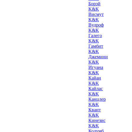
Борэй
K&K
Висмут
K&K
Вудроф
K&K
Галего
K&K
Гамбит
K&K
Джемини
K&K
Игуана
K&K
Кайан
K&K
Кайлас
K&K
Канцлер
K&K
Квант
K&K
Кинезис
K&K
Колумб