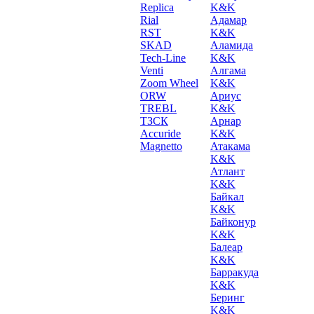
Replica
K&K
Rial
Адамар
RST
K&K
SKAD
Аламида
Tech-Line
K&K
Venti
Алгама
Zoom Wheel
K&K
ORW
Ариус
TREBL
K&K
ТЗСК
Арнар
Accuride
K&K
Magnetto
Атакама
K&K
Атлант
K&K
Байкал
K&K
Байконур
K&K
Балеар
K&K
Барракуда
K&K
Беринг
K&K