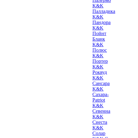
Палермо
K&K
Палладика
K&K
Пандора
K&K
Пойнт
Бланк
K&K
Полюс
K&K
Портер
K&K
Роквуд
K&K
Сансара
K&K
Сахара-
Patriot
K&K
Севенна
K&K
Сиеста
K&K
Солар