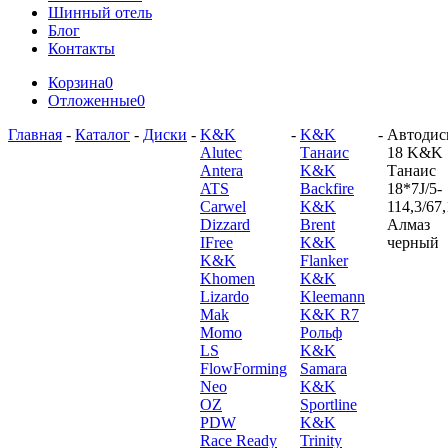
Шинный отель
Блог
Контакты
Корзина
0
Отложенные
0
Главная
-
Каталог
-
Диски
-
K&K
-
K&K
-
Автодис
Alutec
Танаис
18 K&K
Antera
K&K
Танаис
ATS
Backfire
18*7J/5-
Carwel
K&K
114,3/67,
Dizzard
Brent
Алмаз
IFree
K&K
черный
K&K
Flanker
Khomen
K&K
Lizardo
Kleemann
Mak
K&K R7
Momo
Рольф
LS
K&K
FlowForming
Samara
Neo
K&K
OZ
Sportline
PDW
K&K
Race Ready
Trinity