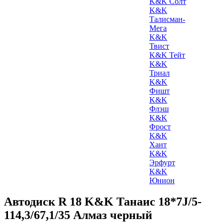
K&K Солт
K&K
Талисман-
Мега
K&K
Твист
K&K Тейт
K&K
Триал
K&K
Фишт
K&K
Флэш
K&K
Фрост
K&K
Хант
K&K
Эрфурт
K&K
Юнион
Автодиск R 18 K&K Танаис 18*7J/5-
114,3/67,1/35 Алмаз черный