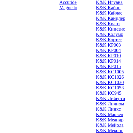
Accuride
K&K Игуана
Magnetto
K&K Кайан
K&K Кайлас
K&K Канцлер
K&K Квант
K&K Кинезис
K&K Колумб
K&K Кортес
K&K КР003
K&K КР004
K&K КР010
K&K КР014
K&K КР015
K&K КС1005
K&K КС1026
K&K КС1030
K&K КС1053
K&K КС945
K&K Либерти
K&K Лилиом
K&K Линкс
K&K Марвел
K&K Меандр
K&K Мейола
K&K Меконг