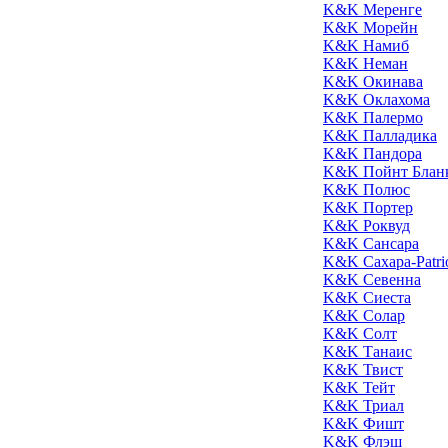
K&K Меренге
K&K Морейн
K&K Намиб
K&K Неман
K&K Окинава
K&K Оклахома
K&K Палермо
K&K Палладика
K&K Пандора
K&K Пойнт Блан
K&K Полюс
K&K Портер
K&K Роквуд
K&K Сансара
K&K Сахара-Patri
K&K Севенна
K&K Сиеста
K&K Солар
K&K Солт
K&K Танаис
K&K Твист
K&K Тейт
K&K Триал
K&K Фишт
K&K Флэш