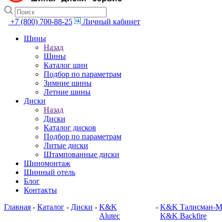
+7 (800) 700-88-25
Личный кабинет
Шины
Назад
Шины
Каталог шин
Подбор по параметрам
Зимние шины
Летние шины
Диски
Назад
Диски
Каталог дисков
Подбор по параметрам
Литые диски
Штампованные диски
Шиномонтаж
Шинный отель
Блог
Контакты
Главная
-
Каталог
-
Диски
-
K&K
-
K&K Талисман-М
Alutec
K&K Backfire