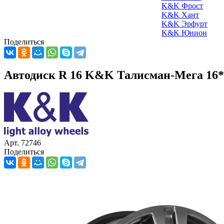
K&K Фрост
K&K Хант
K&K Эрфурт
K&K Юнион
Поделиться
Автодиск R 16 K&K Талисман-Мега 16*7
Арт. 72746
Поделиться