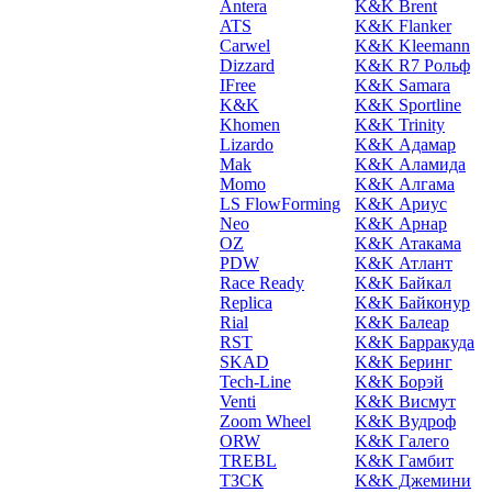
Antera
K&K Brent
ATS
K&K Flanker
Carwel
K&K Kleemann
Dizzard
K&K R7 Рольф
IFree
K&K Samara
K&K
K&K Sportline
Khomen
K&K Trinity
Lizardo
K&K Адамар
Mak
K&K Аламида
Momo
K&K Алгама
LS FlowForming
K&K Ариус
Neo
K&K Арнар
OZ
K&K Атакама
PDW
K&K Атлант
Race Ready
K&K Байкал
Replica
K&K Байконур
Rial
K&K Балеар
RST
K&K Барракуда
SKAD
K&K Беринг
Tech-Line
K&K Борэй
Venti
K&K Висмут
Zoom Wheel
K&K Вудроф
ORW
K&K Галего
TREBL
K&K Гамбит
ТЗСК
K&K Джемини