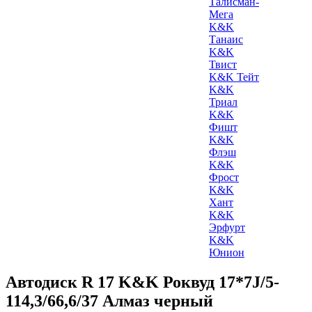
Талисман-
Мега
K&K
Танаис
K&K
Твист
K&K Тейт
K&K
Триал
K&K
Фишт
K&K
Флэш
K&K
Фрост
K&K
Хант
K&K
Эрфурт
K&K
Юнион
Автодиск R 17 K&K Роквуд 17*7J/5-
114,3/66,6/37 Алмаз черный