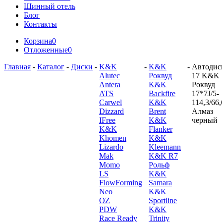
Шинный отель
Блог
Контакты
Корзина
0
Отложенные
0
Главная
-
Каталог
-
Диски
-
K&K
-
K&K
-
Автодис
Alutec
Роквуд
17 K&K
Antera
K&K
Роквуд
ATS
Backfire
17*7J/5-
Carwel
K&K
114,3/66,
Dizzard
Brent
Алмаз
IFree
K&K
черный
K&K
Flanker
Khomen
K&K
Lizardo
Kleemann
Mak
K&K R7
Momo
Рольф
LS
K&K
FlowForming
Samara
Neo
K&K
OZ
Sportline
PDW
K&K
Race Ready
Trinity