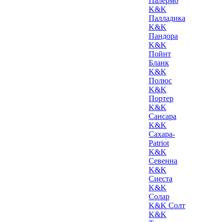
Палермо
K&K
Палладика
K&K
Пандора
K&K
Пойнт
Бланк
K&K
Полюс
K&K
Портер
K&K
Сансара
K&K
Сахара-
Patriot
K&K
Севенна
K&K
Сиеста
K&K
Солар
K&K Солт
K&K