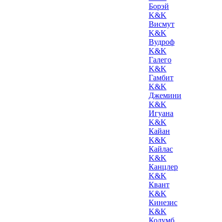
Борэй
K&K
Висмут
K&K
Вудроф
K&K
Галего
K&K
Гамбит
K&K
Джемини
K&K
Игуана
K&K
Кайан
K&K
Кайлас
K&K
Канцлер
K&K
Квант
K&K
Кинезис
K&K
Колумб