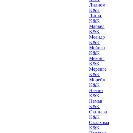
Лилиом
K&K
Линкс
K&K
Марвел
K&K
Меандр
K&K
Мейола
K&K
Меконг
K&K
Меренге
K&K
Морейн
K&K
Намиб
K&K
Неман
K&K
Окинава
K&K
Оклахома
K&K