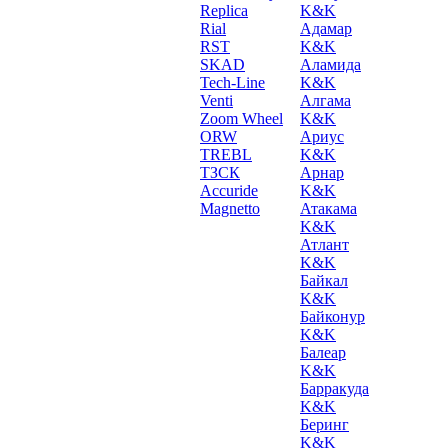
Replica
K&K
Rial
Адамар
RST
K&K
SKAD
Аламида
Tech-Line
K&K
Venti
Алгама
Zoom Wheel
K&K
ORW
Ариус
TREBL
K&K
ТЗСК
Арнар
Accuride
K&K
Magnetto
Атакама
K&K
Атлант
K&K
Байкал
K&K
Байконур
K&K
Балеар
K&K
Барракуда
K&K
Беринг
K&K