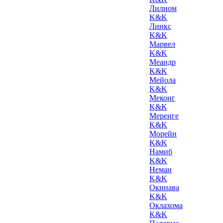
Лилиом
K&K
Линкс
K&K
Марвел
K&K
Меандр
K&K
Мейола
K&K
Меконг
K&K
Меренге
K&K
Морейн
K&K
Намиб
K&K
Неман
K&K
Окинава
K&K
Оклахома
K&K