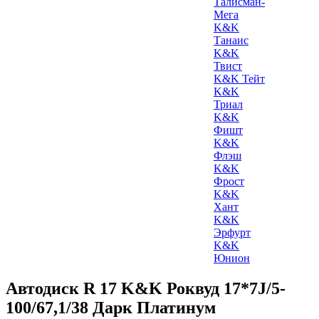
Талисман-
Мега
K&K
Танаис
K&K
Твист
K&K Тейт
K&K
Триал
K&K
Фишт
K&K
Флэш
K&K
Фрост
K&K
Хант
K&K
Эрфурт
K&K
Юнион
Автодиск R 17 K&K Роквуд 17*7J/5-
100/67,1/38 Дарк Платинум