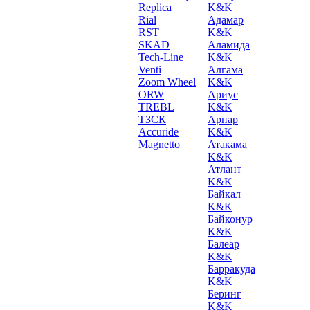
Replica
K&K
Rial
Адамар
RST
K&K
SKAD
Аламида
Tech-Line
K&K
Venti
Алгама
Zoom Wheel
K&K
ORW
Ариус
TREBL
K&K
ТЗСК
Арнар
Accuride
K&K
Magnetto
Атакама
K&K
Атлант
K&K
Байкал
K&K
Байконур
K&K
Балеар
K&K
Барракуда
K&K
Беринг
K&K