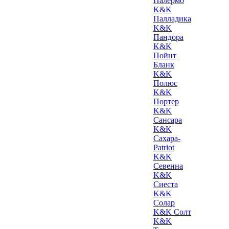
Палермо
K&K
Палладика
K&K
Пандора
K&K
Пойнт
Бланк
K&K
Полюс
K&K
Портер
K&K
Сансара
K&K
Сахара-
Patriot
K&K
Севенна
K&K
Сиеста
K&K
Солар
K&K Солт
K&K