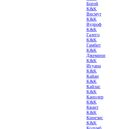
Борэй
K&K
Висмут
K&K
Вудроф
K&K
Галего
K&K
Гамбит
K&K
Джемини
K&K
Игуана
K&K
Кайан
K&K
Кайлас
K&K
Канцлер
K&K
Квант
K&K
Кинезис
K&K
Колумб