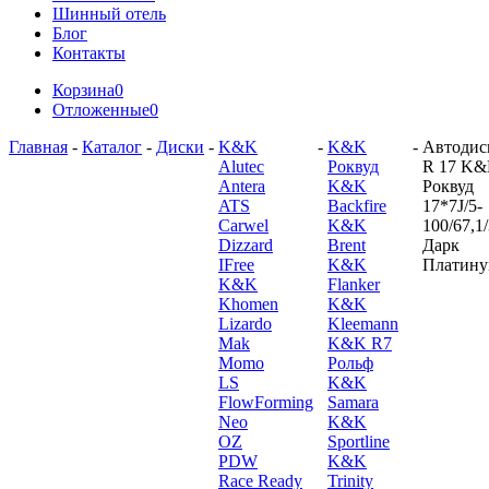
Шинный отель
Блог
Контакты
Корзина
0
Отложенные
0
Главная
-
Каталог
-
Диски
-
K&K
-
K&K
-
Автодис
Alutec
Роквуд
R 17 K
Antera
K&K
Роквуд
ATS
Backfire
17*7J/5-
Carwel
K&K
100/67,1
Dizzard
Brent
Дарк
IFree
K&K
Платин
K&K
Flanker
Khomen
K&K
Lizardo
Kleemann
Mak
K&K R7
Momo
Рольф
LS
K&K
FlowForming
Samara
Neo
K&K
OZ
Sportline
PDW
K&K
Race Ready
Trinity