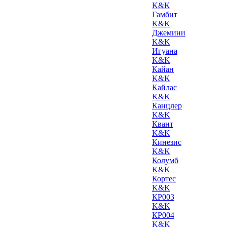
K&K
Гамбит
K&K
Джемини
K&K
Игуана
K&K
Кайан
K&K
Кайлас
K&K
Канцлер
K&K
Квант
K&K
Кинезис
K&K
Колумб
K&K
Кортес
K&K
КР003
K&K
КР004
K&K