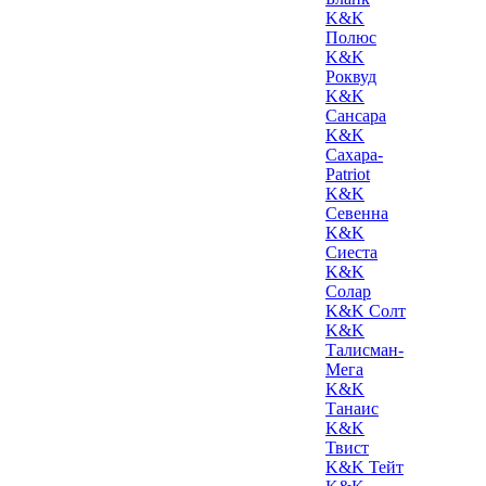
K&K
Полюс
K&K
Роквуд
K&K
Сансара
K&K
Сахара-
Patriot
K&K
Севенна
K&K
Сиеста
K&K
Солар
K&K Солт
K&K
Талисман-
Мега
K&K
Танаис
K&K
Твист
K&K Тейт