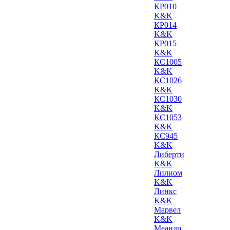
КР010
K&K
КР014
K&K
КР015
K&K
КС1005
K&K
КС1026
K&K
КС1030
K&K
КС1053
K&K
КС945
K&K
Либерти
K&K
Лилиом
K&K
Линкс
K&K
Марвел
K&K
Меандр