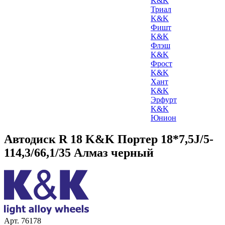
K&K
Триал
K&K
Фишт
K&K
Флэш
K&K
Фрост
K&K
Хант
K&K
Эрфурт
K&K
Юнион
Автодиск R 18 K&K Портер 18*7,5J/5-
114,3/66,1/35 Алмаз черный
Арт. 76178