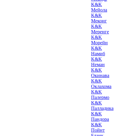
K&K
Мейола
K&K
Меконг
K&K
Меренге
K&K
Морейн
K&K
Намиб
K&K
Неман
K&K
Окинава
K&K
Оклахома
K&K
Палермо
K&K
Палладика
K&K
Пандора
K&K
Пойнт
Бланк