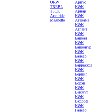
ORW
Ариус
TREBL
K&K
ТЗСК
Арнар
Accuride
K&K
Magnetto
Атакама
K&K
Атлант
K&K
Байкал
K&K
Байконур
K&K
Балеар
K&K
Барракуда
K&K
Беринг
K&K
Борэй
K&K
Висмут
K&K
Вудроф
K&K
Галего