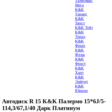
Талисман-
Мега
K&K
Танаис
K&K
Твист
K&K Тейт
K&K
Триал
K&K
Фишт
K&K
Флэш
K&K
Фрост
K&K
Хант
K&K
Эрфурт
K&K
Юнион
Автодиск R 15 K&K Палермо 15*6J/5-
114,3/67,1/40 Дарк Платинум