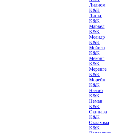
Лилиом
K&K
Линкс
K&K
Марвел
K&K
Меандр
K&K
Мейола
K&K
Меконг
K&K
Меренге
K&K
Морейн
K&K
Намиб
K&K
Неман
K&K
Окинава
K&K
Оклахома
K&K