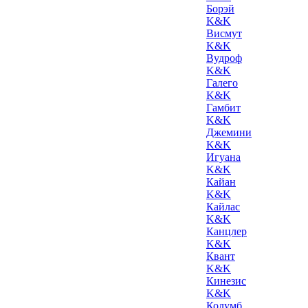
Борэй
K&K
Висмут
K&K
Вудроф
K&K
Галего
K&K
Гамбит
K&K
Джемини
K&K
Игуана
K&K
Кайан
K&K
Кайлас
K&K
Канцлер
K&K
Квант
K&K
Кинезис
K&K
Колумб