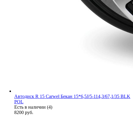
Автодиск R 15 Carwel Бекан 15*6,5J/5-114,3/67,1/35 BLK
POL
Есть в наличии (4)
8200
руб.