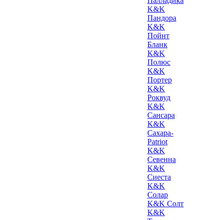
Палладика
K&K
Пандора
K&K
Пойнт
Бланк
K&K
Полюс
K&K
Портер
K&K
Роквуд
K&K
Сансара
K&K
Сахара-
Patriot
K&K
Севенна
K&K
Сиеста
K&K
Солар
K&K Солт
K&K