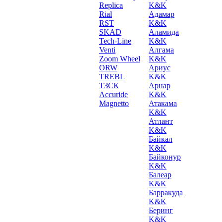
Replica
K&K
Rial
Адамар
RST
K&K
SKAD
Аламида
Tech-Line
K&K
Venti
Алгама
Zoom Wheel
K&K
ORW
Ариус
TREBL
K&K
ТЗСК
Арнар
Accuride
K&K
Magnetto
Атакама
K&K
Атлант
K&K
Байкал
K&K
Байконур
K&K
Балеар
K&K
Барракуда
K&K
Беринг
K&K