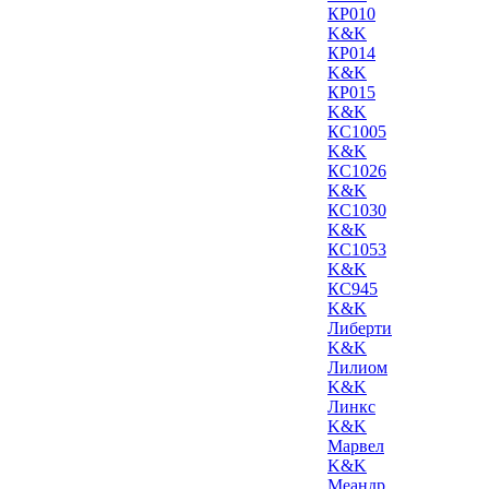
КР010
K&K
КР014
K&K
КР015
K&K
КС1005
K&K
КС1026
K&K
КС1030
K&K
КС1053
K&K
КС945
K&K
Либерти
K&K
Лилиом
K&K
Линкс
K&K
Марвел
K&K
Меандр