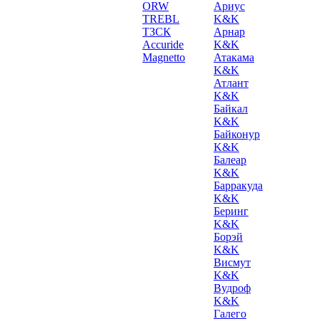
ORW
Ариус
TREBL
K&K
ТЗСК
Арнар
Accuride
K&K
Magnetto
Атакама
K&K
Атлант
K&K
Байкал
K&K
Байконур
K&K
Балеар
K&K
Барракуда
K&K
Беринг
K&K
Борэй
K&K
Висмут
K&K
Вудроф
K&K
Галего