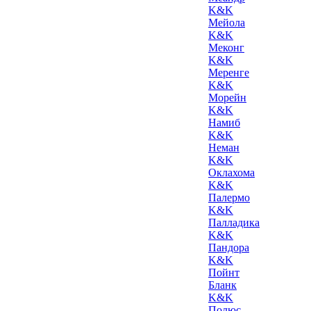
K&K
Мейола
K&K
Меконг
K&K
Меренге
K&K
Морейн
K&K
Намиб
K&K
Неман
K&K
Оклахома
K&K
Палермо
K&K
Палладика
K&K
Пандора
K&K
Пойнт
Бланк
K&K
Полюс