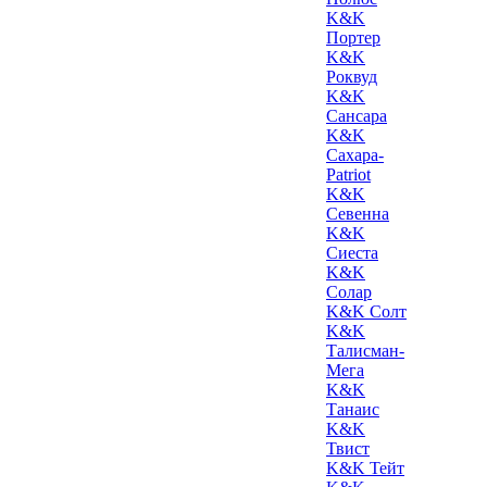
K&K
Портер
K&K
Роквуд
K&K
Сансара
K&K
Сахара-
Patriot
K&K
Севенна
K&K
Сиеста
K&K
Солар
K&K Солт
K&K
Талисман-
Мега
K&K
Танаис
K&K
Твист
K&K Тейт