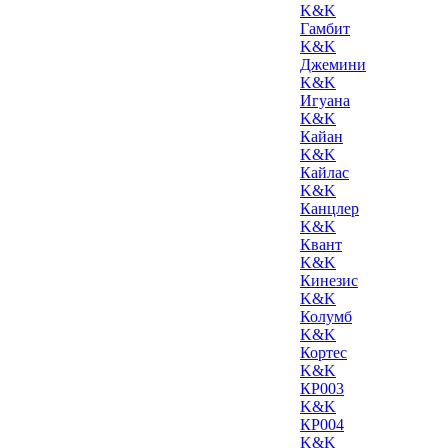
K&K
Гамбит
K&K
Джемини
K&K
Игуана
K&K
Кайан
K&K
Кайлас
K&K
Канцлер
K&K
Квант
K&K
Кинезис
K&K
Колумб
K&K
Кортес
K&K
КР003
K&K
КР004
K&K