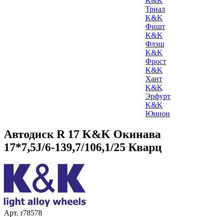
K&K
Триал
K&K
Фишт
K&K
Флэш
K&K
Фрост
K&K
Хант
K&K
Эрфурт
K&K
Юнион
Автодиск R 17 K&K Окинава
17*7,5J/6-139,7/106,1/25 Кварц
Арт. r78578