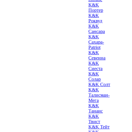
K&K
Портер
K&K
Роквуд
K&K
Сансара
K&K
Сахара-
Patriot
K&K
Севенна
K&K
Сиеста
K&K
Солар
K&K Солт
K&K
Талисман-
Мега
K&K
Танаис
K&K
Твист
K&K Тейт