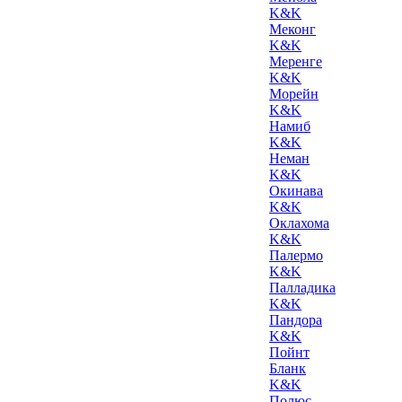
K&K
Меконг
K&K
Меренге
K&K
Морейн
K&K
Намиб
K&K
Неман
K&K
Окинава
K&K
Оклахома
K&K
Палермо
K&K
Палладика
K&K
Пандора
K&K
Пойнт
Бланк
K&K
Полюс