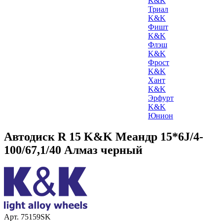
K&K
Триал
K&K
Фишт
K&K
Флэш
K&K
Фрост
K&K
Хант
K&K
Эрфурт
K&K
Юнион
Автодиск R 15 K&K Меандр 15*6J/4-
100/67,1/40 Алмаз черный
Арт. 75159SK