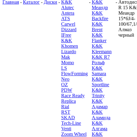
Главная
-
Каталог
-
Диски
-
K&K
-
K&K
-
Автодис
Alutec
Меандр
R 15 K
Antera
K&K
Меандр
ATS
Backfire
15*6J/4-
Carwel
K&K
100/67,1
Dizzard
Brent
Алмаз
IFree
K&K
черный
K&K
Flanker
Khomen
K&K
Lizardo
Kleemann
Mak
K&K R7
Momo
Рольф
LS
K&K
FlowForming
Samara
Neo
K&K
OZ
Sportline
PDW
K&K
Race Ready
Trinity
Replica
K&K
Rial
Адамар
RST
K&K
SKAD
Аламида
Tech-Line
K&K
Venti
Алгама
Zoom Wheel
K&K