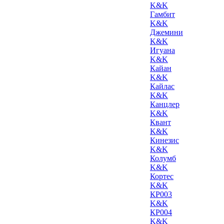
K&K
Гамбит
K&K
Джемини
K&K
Игуана
K&K
Кайан
K&K
Кайлас
K&K
Канцлер
K&K
Квант
K&K
Кинезис
K&K
Колумб
K&K
Кортес
K&K
КР003
K&K
КР004
K&K