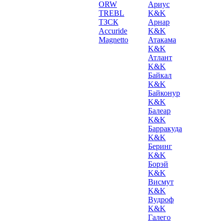
ORW
Ариус
TREBL
K&K
ТЗСК
Арнар
Accuride
K&K
Magnetto
Атакама
K&K
Атлант
K&K
Байкал
K&K
Байконур
K&K
Балеар
K&K
Барракуда
K&K
Беринг
K&K
Борэй
K&K
Висмут
K&K
Вудроф
K&K
Галего