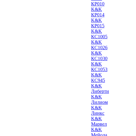
КР010
K&K
КР014
K&K
КР015
K&K
КС1005
K&K
КС1026
K&K
КС1030
K&K
КС1053
K&K
КС945
K&K
Либерти
K&K
Лилиом
K&K
Линкс
K&K
Марвел
K&K
Мейола