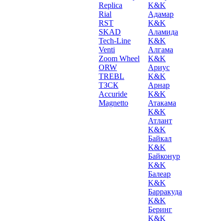
Replica
K&K
Rial
Адамар
RST
K&K
SKAD
Аламида
Tech-Line
K&K
Venti
Алгама
Zoom Wheel
K&K
ORW
Ариус
TREBL
K&K
ТЗСК
Арнар
Accuride
K&K
Magnetto
Атакама
K&K
Атлант
K&K
Байкал
K&K
Байконур
K&K
Балеар
K&K
Барракуда
K&K
Беринг
K&K