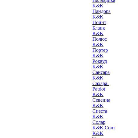
Палладика
K&K
Пандора
K&K
Пойнт
Бланк
K&K
Полюс
K&K
Портер
K&K
Роквуд
K&K
Сансара
K&K
Сахара-
Patriot
K&K
Севенна
K&K
Сиеста
K&K
Солар
K&K Солт
K&K