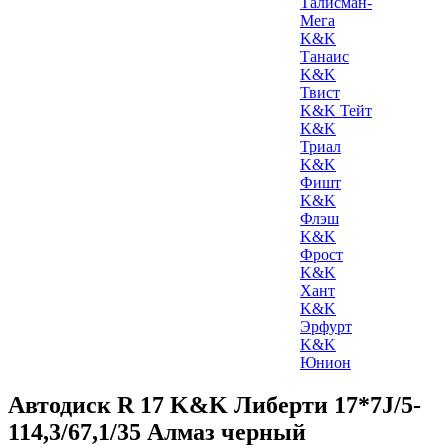
Талисман-
Мега
K&K
Танаис
K&K
Твист
K&K Тейт
K&K
Триал
K&K
Фишт
K&K
Флэш
K&K
Фрост
K&K
Хант
K&K
Эрфурт
K&K
Юнион
Автодиск R 17 K&K Либерти 17*7J/5-
114,3/67,1/35 Алмаз черный