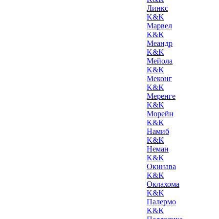
Линкс
K&K
Марвел
K&K
Меандр
K&K
Мейола
K&K
Меконг
K&K
Меренге
K&K
Морейн
K&K
Намиб
K&K
Неман
K&K
Окинава
K&K
Оклахома
K&K
Палермо
K&K