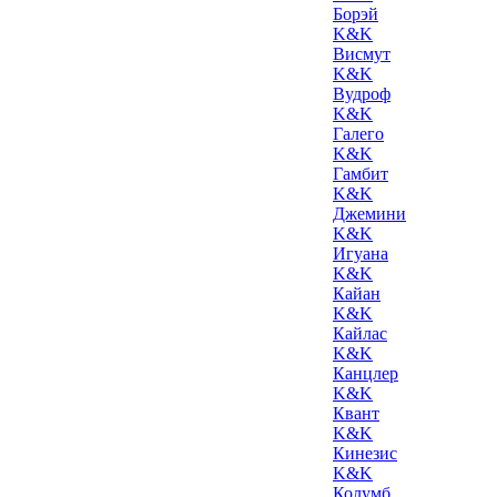
Борэй
K&K
Висмут
K&K
Вудроф
K&K
Галего
K&K
Гамбит
K&K
Джемини
K&K
Игуана
K&K
Кайан
K&K
Кайлас
K&K
Канцлер
K&K
Квант
K&K
Кинезис
K&K
Колумб