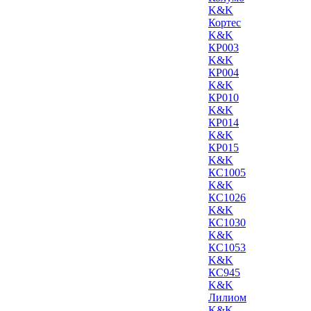
K&K
Кортес
K&K
КР003
K&K
КР004
K&K
КР010
K&K
КР014
K&K
КР015
K&K
КС1005
K&K
КС1026
K&K
КС1030
K&K
КС1053
K&K
КС945
K&K
Лилиом
K&K