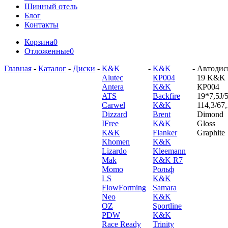
Шинный отель
Блог
Контакты
Корзина
0
Отложенные
0
Главная
-
Каталог
-
Диски
-
K&K
-
K&K
-
Автодис
Alutec
КР004
19 K&K
Antera
K&K
КР004
ATS
Backfire
19*7,5J/5
Carwel
K&K
114,3/67,
Dizzard
Brent
Dimond
IFree
K&K
Gloss
K&K
Flanker
Graphite
Khomen
K&K
Lizardo
Kleemann
Mak
K&K R7
Momo
Рольф
LS
K&K
FlowForming
Samara
Neo
K&K
OZ
Sportline
PDW
K&K
Race Ready
Trinity