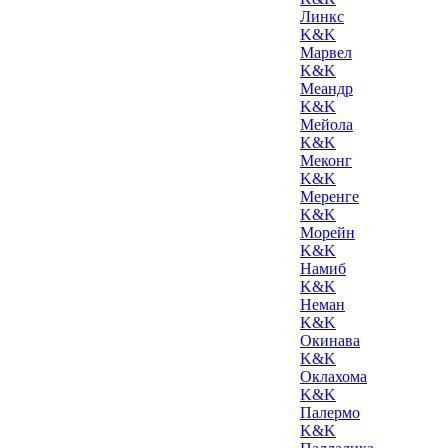
Линкс
K&K
Марвел
K&K
Меандр
K&K
Мейола
K&K
Меконг
K&K
Меренге
K&K
Морейн
K&K
Намиб
K&K
Неман
K&K
Окинава
K&K
Оклахома
K&K
Палермо
K&K