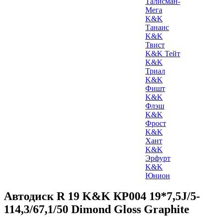
Талисман-
Мега
K&K
Танаис
K&K
Твист
K&K Тейт
K&K
Триал
K&K
Фишт
K&K
Флэш
K&K
Фрост
K&K
Хант
K&K
Эрфурт
K&K
Юнион
Автодиск R 19 K&K КР004 19*7,5J/5-
114,3/67,1/50 Dimond Gloss Graphite