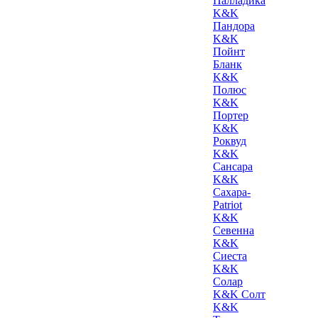
Палладика
K&K
Пандора
K&K
Пойнт
Бланк
K&K
Полюс
K&K
Портер
K&K
Роквуд
K&K
Сансара
K&K
Сахара-
Patriot
K&K
Севенна
K&K
Сиеста
K&K
Солар
K&K Солт
K&K