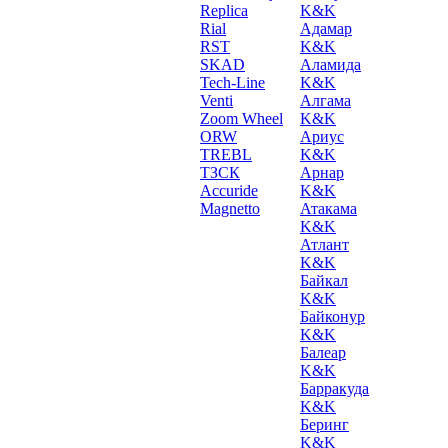
Replica
K&K
Rial
Адамар
RST
K&K
SKAD
Аламида
Tech-Line
K&K
Venti
Алгама
Zoom Wheel
K&K
ORW
Ариус
TREBL
K&K
ТЗСК
Арнар
Accuride
K&K
Magnetto
Атакама
K&K
Атлант
K&K
Байкал
K&K
Байконур
K&K
Балеар
K&K
Барракуда
K&K
Беринг
K&K