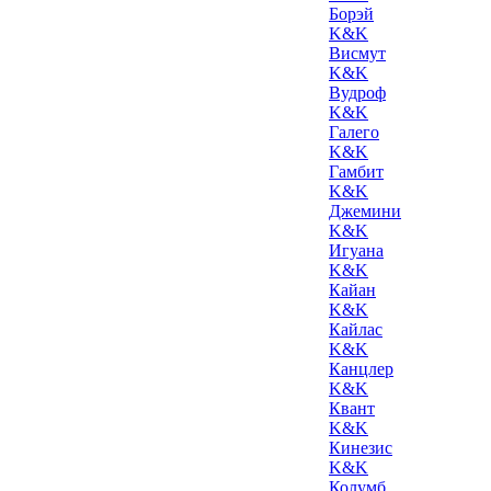
Борэй
K&K
Висмут
K&K
Вудроф
K&K
Галего
K&K
Гамбит
K&K
Джемини
K&K
Игуана
K&K
Кайан
K&K
Кайлас
K&K
Канцлер
K&K
Квант
K&K
Кинезис
K&K
Колумб