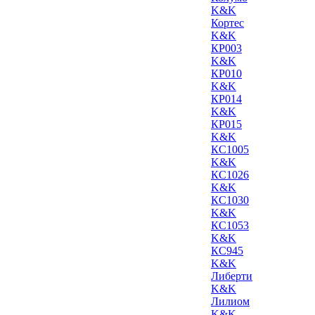
K&K
Кортес
K&K
КР003
K&K
КР010
K&K
КР014
K&K
КР015
K&K
КС1005
K&K
КС1026
K&K
КС1030
K&K
КС1053
K&K
КС945
K&K
Либерти
K&K
Лилиом
K&K