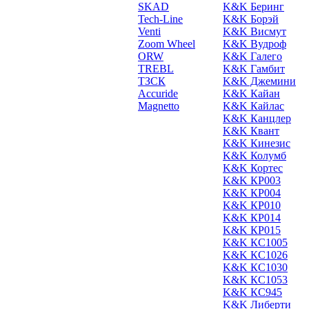
SKAD
K&K Беринг
Tech-Line
K&K Борэй
Venti
K&K Висмут
Zoom Wheel
K&K Вудроф
ORW
K&K Галего
TREBL
K&K Гамбит
ТЗСК
K&K Джемини
Accuride
K&K Кайан
Magnetto
K&K Кайлас
K&K Канцлер
K&K Квант
K&K Кинезис
K&K Колумб
K&K Кортес
K&K КР003
K&K КР004
K&K КР010
K&K КР014
K&K КР015
K&K КС1005
K&K КС1026
K&K КС1030
K&K КС1053
K&K КС945
K&K Либерти