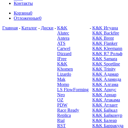
Контакты
Корзина
0
Отложенные
0
Главная
-
Каталог
-
Диски
-
K&K
-
K&K Игуана
Alutec
K&K Backfire
Antera
K&K Brent
ATS
K&K Flanker
Carwel
K&K Kleemann
Dizzard
K&K R7 Рольф
IFree
K&K Samara
K&K
K&K Sportline
Khomen
K&K Trinity
Lizardo
K&K Адамар
Mak
K&K Аламида
Momo
K&K Алгама
LS FlowForming
K&K Ариус
Neo
K&K Арнар
OZ
K&K Атакама
PDW
K&K Атлант
Race Ready
K&K Байкал
Replica
K&K Байконур
Rial
K&K Балеар
RST
K&K Барракуда