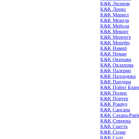
K&K Лилиом
K&K Линкс
K&K Марвел
K&K Меандр
K&K Мейола
K&K Меконг
K&K Меренге
K&K Морейн
K&K Намиб
K&K Неман
K&K Окинава
K&K Оклахома
K&K Палермо
K&K Палладика
K&K Пандора
K&K Пойнт Блан
K&K Полюс
K&K Портер
K&K Роквуд
K&K Сансара
K&K Сахара-Patri
K&K Севенна
K&K Сиеста
K&K Солар
K&K Солт