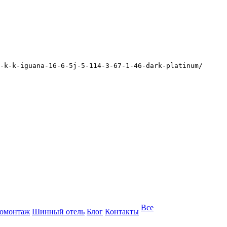
-k-k-iguana-16-6-5j-5-114-3-67-1-46-dark-platinum/
Все
омонтаж
Шинный отель
Блог
Контакты