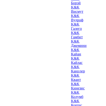
Борэй
K&K
Висмут
K&K
Вудроф
K&K
Галего
K&K
Гамбит
K&K
Джемини
K&K
Кайан
K&K
Кайлас
K&K
Канцлер
K&K
Квант
K&K
Кинезис
K&K
Колумб
K&K
Кортес