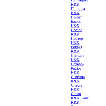
Палладика
K&K
Пандора
K&K
Пойнт
Бланк
K&K
Полюс
K&K
Портер
K&K
Роквуд
K&K
Сансара
K&K
Сахара-
Patriot
K&K
Севенна
K&K
Сиеста
K&K
Солар
K&K Солт
K&K