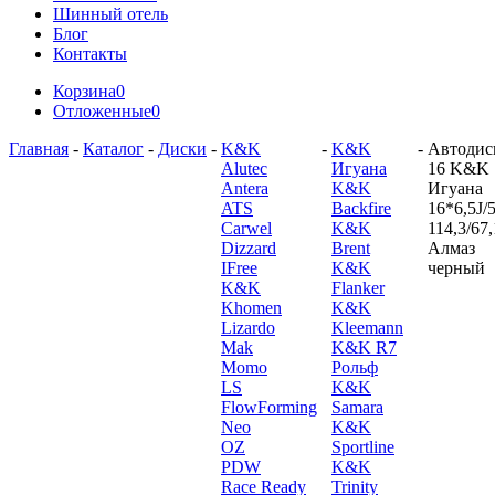
Шинный отель
Блог
Контакты
Корзина
0
Отложенные
0
Главная
-
Каталог
-
Диски
-
K&K
-
K&K
-
Автодис
Alutec
Игуана
16 K&K
Antera
K&K
Игуана
ATS
Backfire
16*6,5J/5
Carwel
K&K
114,3/67,
Dizzard
Brent
Алмаз
IFree
K&K
черный
K&K
Flanker
Khomen
K&K
Lizardo
Kleemann
Mak
K&K R7
Momo
Рольф
LS
K&K
FlowForming
Samara
Neo
K&K
OZ
Sportline
PDW
K&K
Race Ready
Trinity