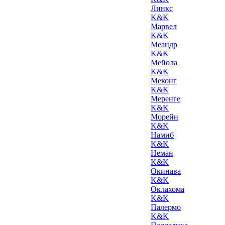
Линкс
K&K
Марвел
K&K
Меандр
K&K
Мейола
K&K
Меконг
K&K
Меренге
K&K
Морейн
K&K
Намиб
K&K
Неман
K&K
Окинава
K&K
Оклахома
K&K
Палермо
K&K