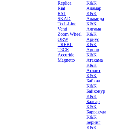
Replica
K&K
Rial
Адамар
RST
K&K
SKAD
Аламида
Tech-Line
K&K
Venti
Алгама
Zoom Wheel
K&K
ORW
Ариус
TREBL
K&K
ТЗСК
Арнар
Accuride
K&K
Magnetto
Атакама
K&K
Атлант
K&K
Байкал
K&K
Байконур
K&K
Балеар
K&K
Барракуда
K&K
Беринг
K&K