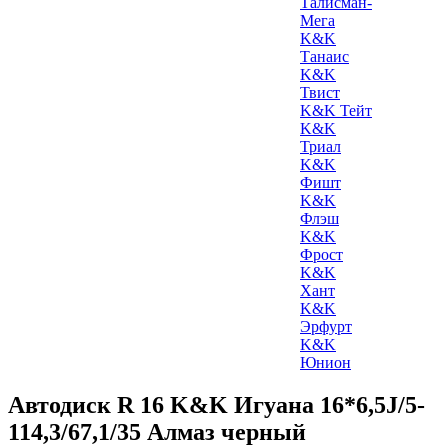
Талисман-
Мега
K&K
Танаис
K&K
Твист
K&K Тейт
K&K
Триал
K&K
Фишт
K&K
Флэш
K&K
Фрост
K&K
Хант
K&K
Эрфурт
K&K
Юнион
Автодиск R 16 K&K Игуана 16*6,5J/5-
114,3/67,1/35 Алмаз черный