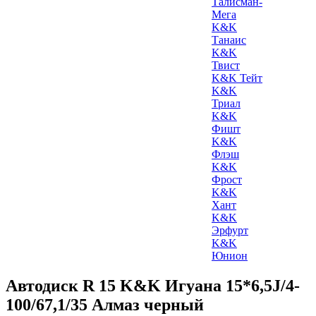
Талисман-
Мега
K&K
Танаис
K&K
Твист
K&K Тейт
K&K
Триал
K&K
Фишт
K&K
Флэш
K&K
Фрост
K&K
Хант
K&K
Эрфурт
K&K
Юнион
Автодиск R 15 K&K Игуана 15*6,5J/4-
100/67,1/35 Алмаз черный