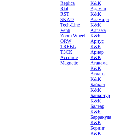
Replica
K&K
Rial
Адамар
RST
K&K
SKAD
Аламида
Tech-Line
K&K
Venti
Алгама
Zoom Wheel
K&K
ORW
Ариус
TREBL
K&K
ТЗСК
Арнар
Accuride
K&K
Magnetto
Атакама
K&K
Атлант
K&K
Байкал
K&K
Байконур
K&K
Балеар
K&K
Барракуда
K&K
Беринг
K&K