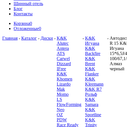
Шинный отель
Блог
Контакты
Корзина
0
Отложенные
0
Главная
-
Каталог
-
Диски
-
K&K
-
K&K
-
Автодис
Alutec
Игуана
R 15 K
Antera
K&K
Игуана
ATS
Backfire
15*6,5J/4
Carwel
K&K
100/67,1
Dizzard
Brent
Алмаз
IFree
K&K
черный
K&K
Flanker
Khomen
K&K
Lizardo
Kleemann
Mak
K&K R7
Momo
Рольф
LS
K&K
FlowForming
Samara
Neo
K&K
OZ
Sportline
PDW
K&K
Race Ready
Trinity