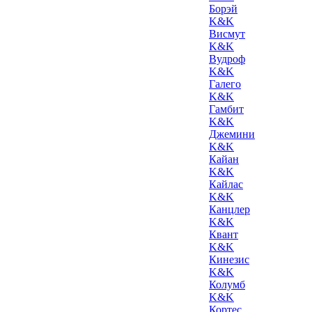
Борэй
K&K
Висмут
K&K
Вудроф
K&K
Галего
K&K
Гамбит
K&K
Джемини
K&K
Кайан
K&K
Кайлас
K&K
Канцлер
K&K
Квант
K&K
Кинезис
K&K
Колумб
K&K
Кортес