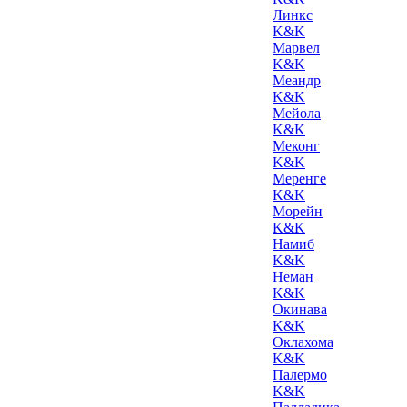
Линкс
K&K
Марвел
K&K
Меандр
K&K
Мейола
K&K
Меконг
K&K
Меренге
K&K
Морейн
K&K
Намиб
K&K
Неман
K&K
Окинава
K&K
Оклахома
K&K
Палермо
K&K