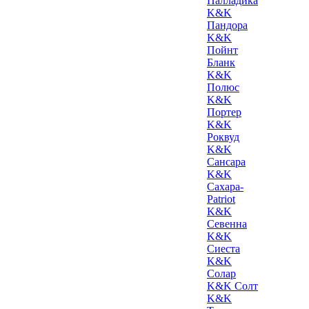
Палладика
K&K
Пандора
K&K
Пойнт
Бланк
K&K
Полюс
K&K
Портер
K&K
Роквуд
K&K
Сансара
K&K
Сахара-
Patriot
K&K
Севенна
K&K
Сиеста
K&K
Солар
K&K Солт
K&K