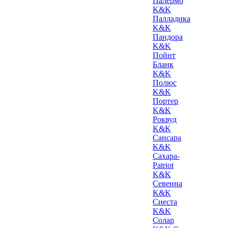
Палермо
K&K
Палладика
K&K
Пандора
K&K
Пойнт
Бланк
K&K
Полюс
K&K
Портер
K&K
Роквуд
K&K
Сансара
K&K
Сахара-
Patriot
K&K
Севенна
K&K
Сиеста
K&K
Солар