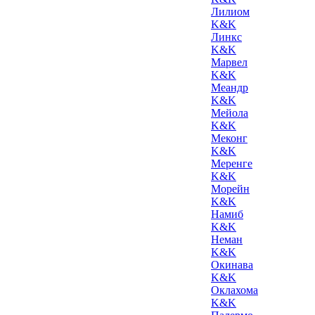
Лилиом
K&K
Линкс
K&K
Марвел
K&K
Меандр
K&K
Мейола
K&K
Меконг
K&K
Меренге
K&K
Морейн
K&K
Намиб
K&K
Неман
K&K
Окинава
K&K
Оклахома
K&K