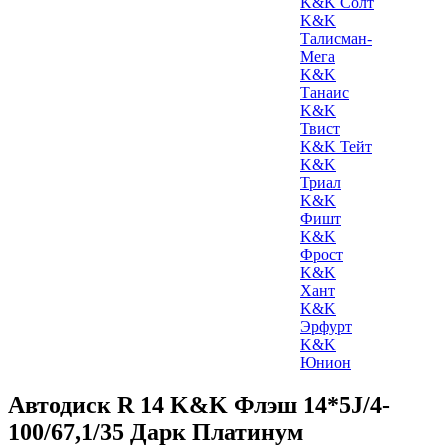
K&K Солт
K&K
Талисман-
Мега
K&K
Танаис
K&K
Твист
K&K Тейт
K&K
Триал
K&K
Фишт
K&K
Фрост
K&K
Хант
K&K
Эрфурт
K&K
Юнион
Автодиск R 14 K&K Флэш 14*5J/4-
100/67,1/35 Дарк Платинум