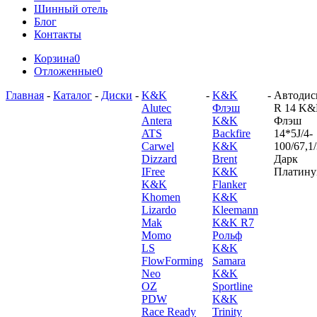
Шинный отель
Блог
Контакты
Корзина
0
Отложенные
0
Главная
-
Каталог
-
Диски
-
K&K
-
K&K
-
Автодис
Alutec
Флэш
R 14 K
Antera
K&K
Флэш
ATS
Backfire
14*5J/4-
Carwel
K&K
100/67,1
Dizzard
Brent
Дарк
IFree
K&K
Платин
K&K
Flanker
Khomen
K&K
Lizardo
Kleemann
Mak
K&K R7
Momo
Рольф
LS
K&K
FlowForming
Samara
Neo
K&K
OZ
Sportline
PDW
K&K
Race Ready
Trinity