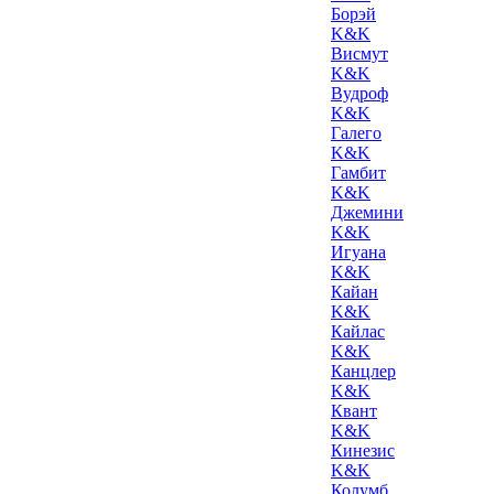
Борэй
K&K
Висмут
K&K
Вудроф
K&K
Галего
K&K
Гамбит
K&K
Джемини
K&K
Игуана
K&K
Кайан
K&K
Кайлас
K&K
Канцлер
K&K
Квант
K&K
Кинезис
K&K
Колумб