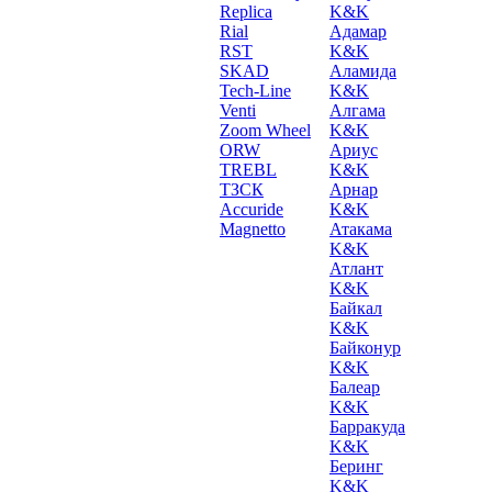
Replica
K&K
Rial
Адамар
RST
K&K
SKAD
Аламида
Tech-Line
K&K
Venti
Алгама
Zoom Wheel
K&K
ORW
Ариус
TREBL
K&K
ТЗСК
Арнар
Accuride
K&K
Magnetto
Атакама
K&K
Атлант
K&K
Байкал
K&K
Байконур
K&K
Балеар
K&K
Барракуда
K&K
Беринг
K&K