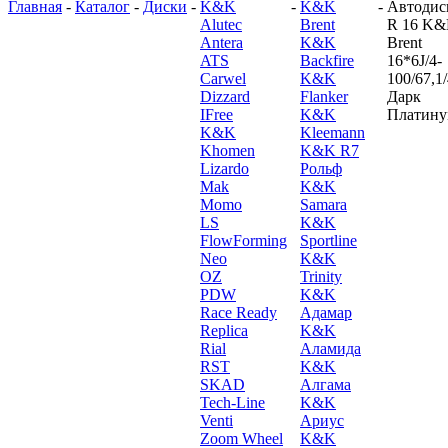
Главная
-
Каталог
-
Диски
-
K&K
-
K&K
-
Автодис
Alutec
Brent
R 16 K
Antera
K&K
Brent
ATS
Backfire
16*6J/4-
Carwel
K&K
100/67,1
Dizzard
Flanker
Дарк
IFree
K&K
Платин
K&K
Kleemann
Khomen
K&K R7
Lizardo
Рольф
Mak
K&K
Momo
Samara
LS
K&K
FlowForming
Sportline
Neo
K&K
OZ
Trinity
PDW
K&K
Race Ready
Адамар
Replica
K&K
Rial
Аламида
RST
K&K
SKAD
Алгама
Tech-Line
K&K
Venti
Ариус
Zoom Wheel
K&K