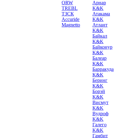
ORW
Арнар
TREBL
K&K
ТЗСК
Атакама
Accuride
K&K
Magnetto
Атлант
K&K
Байкал
K&K
Байконур
K&K
Балеар
K&K
Барракуда
K&K
Беринг
K&K
Борэй
K&K
Висмут
K&K
Вудроф
K&K
Галего
K&K
Гамбит