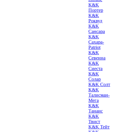
K&K
Портер
K&K
Роквуд
K&K
Сансара
K&K
Сахара-
Patriot
K&K
Севенна
K&K
Сиеста
K&K
Солар
K&K Солт
K&K
Талисман-
Мега
K&K
Танаис
K&K
Твист
K&K Тейт