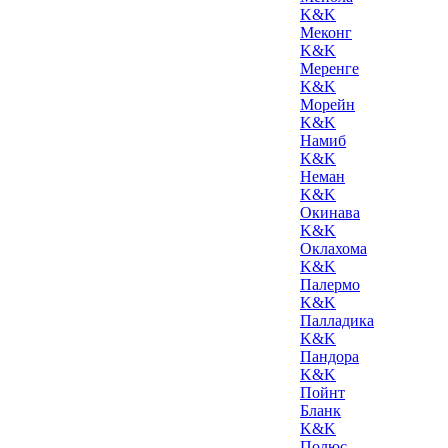
K&K
Меконг
K&K
Меренге
K&K
Морейн
K&K
Намиб
K&K
Неман
K&K
Окинава
K&K
Оклахома
K&K
Палермо
K&K
Палладика
K&K
Пандора
K&K
Пойнт
Бланк
K&K
Полюс