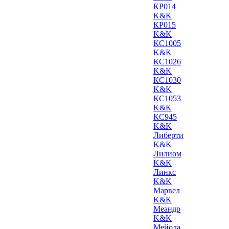
КР014
K&K
КР015
K&K
КС1005
K&K
КС1026
K&K
КС1030
K&K
КС1053
K&K
КС945
K&K
Либерти
K&K
Лилиом
K&K
Линкс
K&K
Марвел
K&K
Меандр
K&K
Мейола