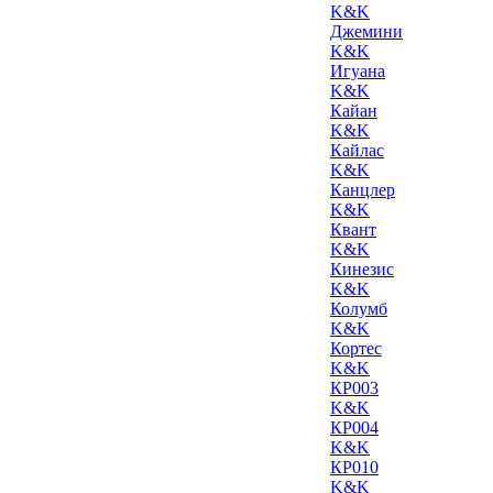
K&K
Джемини
K&K
Игуана
K&K
Кайан
K&K
Кайлас
K&K
Канцлер
K&K
Квант
K&K
Кинезис
K&K
Колумб
K&K
Кортес
K&K
КР003
K&K
КР004
K&K
КР010
K&K