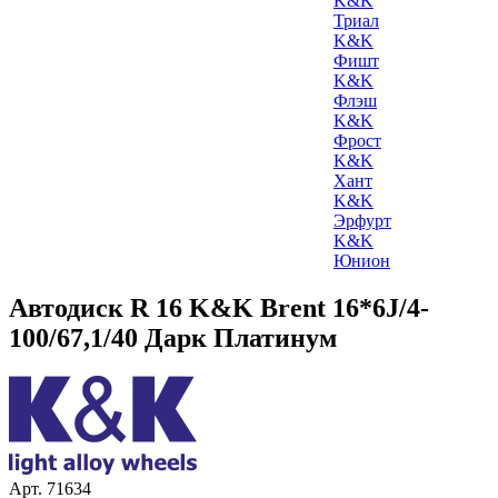
K&K
Триал
K&K
Фишт
K&K
Флэш
K&K
Фрост
K&K
Хант
K&K
Эрфурт
K&K
Юнион
Автодиск R 16 K&K Brent 16*6J/4-
100/67,1/40 Дарк Платинум
Арт. 71634