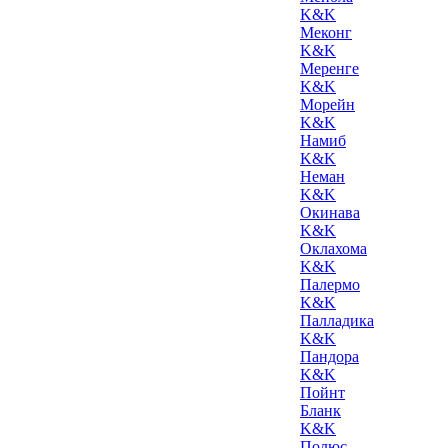
K&K
Меконг
K&K
Меренге
K&K
Морейн
K&K
Намиб
K&K
Неман
K&K
Окинава
K&K
Оклахома
K&K
Палермо
K&K
Палладика
K&K
Пандора
K&K
Пойнт
Бланк
K&K
Полюс