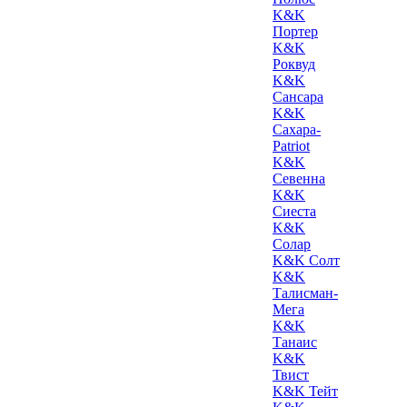
K&K
Портер
K&K
Роквуд
K&K
Сансара
K&K
Сахара-
Patriot
K&K
Севенна
K&K
Сиеста
K&K
Солар
K&K Солт
K&K
Талисман-
Мега
K&K
Танаис
K&K
Твист
K&K Тейт