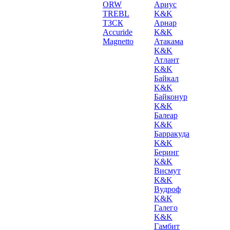
ORW
Ариус
TREBL
K&K
ТЗСК
Арнар
Accuride
K&K
Magnetto
Атакама
K&K
Атлант
K&K
Байкал
K&K
Байконур
K&K
Балеар
K&K
Барракуда
K&K
Беринг
K&K
Висмут
K&K
Вудроф
K&K
Галего
K&K
Гамбит