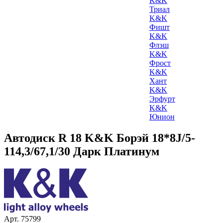
K&K
Триал
K&K
Фишт
K&K
Флэш
K&K
Фрост
K&K
Хант
K&K
Эрфурт
K&K
Юнион
Автодиск R 18 K&K Борэй 18*8J/5-
114,3/67,1/30 Дарк Платинум
Арт. 75799