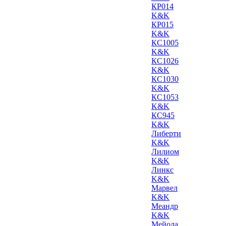
КР014
K&K
КР015
K&K
КС1005
K&K
КС1026
K&K
КС1030
K&K
КС1053
K&K
КС945
K&K
Либерти
K&K
Лилиом
K&K
Линкс
K&K
Марвел
K&K
Меандр
K&K
Мейола