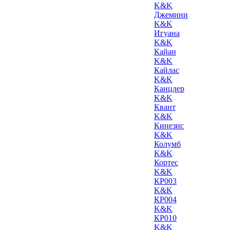
K&K
Джемини
K&K
Игуана
K&K
Кайан
K&K
Кайлас
K&K
Канцлер
K&K
Квант
K&K
Кинезис
K&K
Колумб
K&K
Кортес
K&K
КР003
K&K
КР004
K&K
КР010
K&K